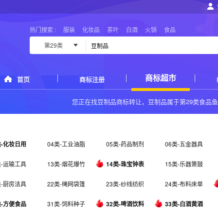
热门搜索 :
服装
化妆品
茶叶
白酒
火锅
食品
第29类
商标超市
首页
商标注册
您正在找
豆制品商标转让
，豆制品属于
第29类食品
类-化妆日用
04类-工业油脂
05类-药品制剂
06类-五金器具
类-运输工具
13类-烟花爆竹
14类-珠宝钟表
15类-乐器箫鼓
类-厨房洁具
22类-绳网袋篷
23类-纱线纺织
24类-布料床单
类-方便食品
31类-饲料种子
32类-啤酒饮料
33类-白酒黄酒