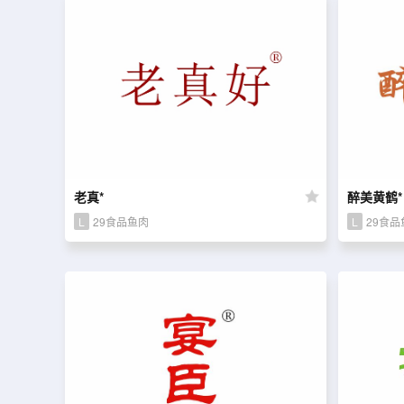
老真*
醉美黄鹤*
L
29食品鱼肉
L
29食品