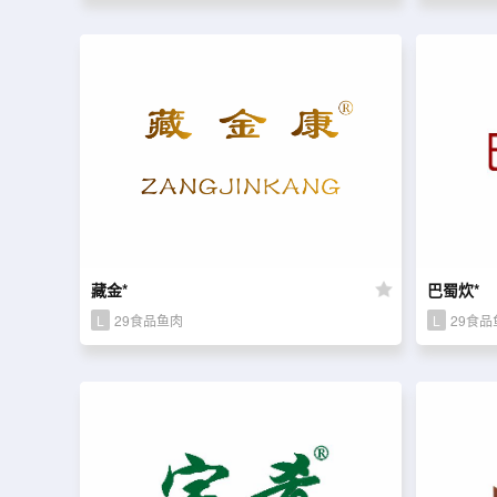
藏金*
巴蜀炊*
L
29食品鱼肉
L
29食品