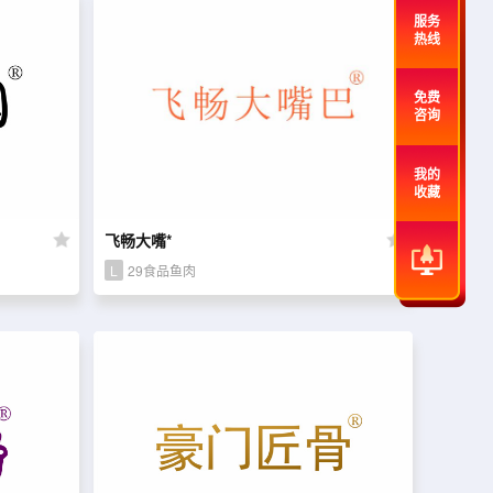
服务
热线
免费
咨询
我的
收藏
飞畅大嘴*
L
29食品鱼肉