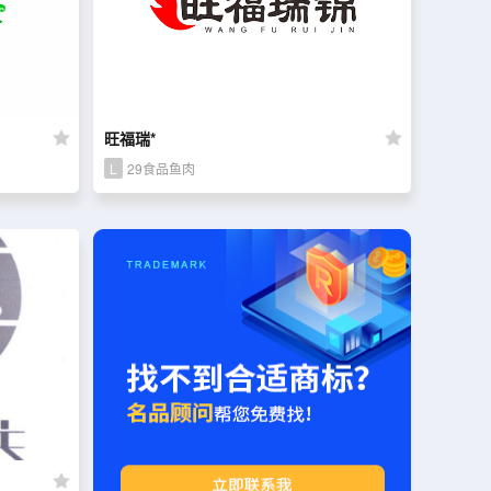
旺福瑞*
L
29食品鱼肉