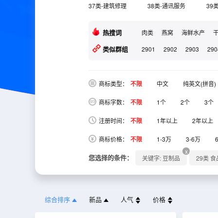
37类-建筑修理
38类-通讯服务
39
热搜词
肉类
燕窝
海鲜水产
类似群组
2901
2902
2903
290
商标类型：
不限
中文
纯英文(拼音)
商标字数：
不限
1个
2个
3个
注册时间：
不限
1年以上
2年以上
商标价格：
不限
1-3万
3-6万
x
您选择的条件：
关键字: 豆制品
29类 
综合排序
新品
人气
价格