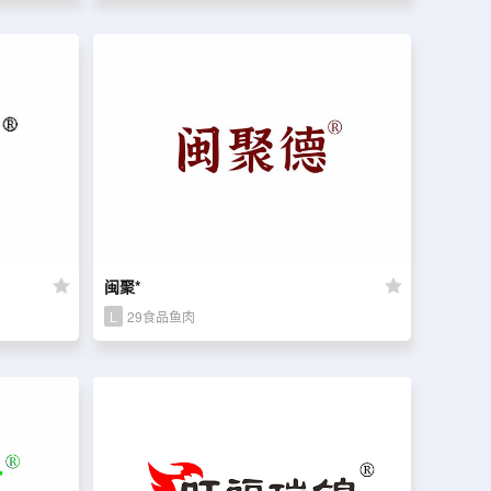
闽聚*
L
29食品鱼肉