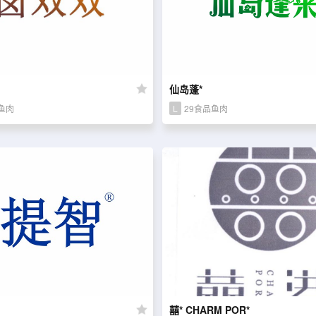
仙岛蓬*
鱼肉
L
29食品鱼肉
囍* CHARM POR*