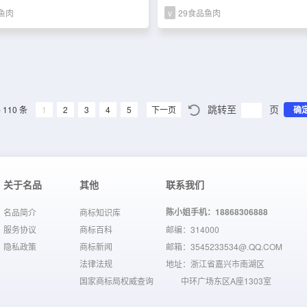
鱼肉
v
29食品鱼肉
跳转至
页
 110 条
1
2
3
4
5
下一页
确
关于名品
其他
联系我们
陈小姐手机：18868306888
名品简介
商标知识库
服务协议
商标百科
邮编：314000
隐私政策
商标新闻
邮箱：3545233534@.QQ.COM
法律法规
地址：浙江省嘉兴市南湖区
国家商标局权威查询
中环广场东区A座1303室