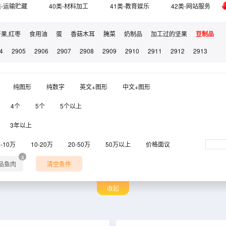
类-运输贮藏
40类-材料加工
41类-教育娱乐
42类-网站服务
干果,红枣
食用油
蛋
香菇木耳
腌菜
奶制品
加工过的坚果
豆制品
4
2905
2906
2907
2908
2909
2910
2911
2912
2913
纯图形
纯数字
英文+图形
中文+图形
4个
5个
5个以上
3年以上
6-10万
10-20万
20-50万
50万以上
价格面议
x
食品鱼肉
清空条件
收起