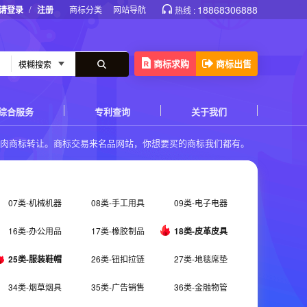
/
18868306888
请登录
注册
商标分类
网站导航
热线 :
商标求购
商标出售
综合服务
专利查询
关于我们
鱼肉商标转让
。商标交易来名品网站，你想要买的商标我们都有。
07类-机械机器
08类-手工用具
09类-电子电器
16类-办公用品
17类-橡胶制品
18类-皮革皮具
25类-服装鞋帽
26类-钮扣拉链
27类-地毯席垫
34类-烟草烟具
35类-广告销售
36类-金融物管