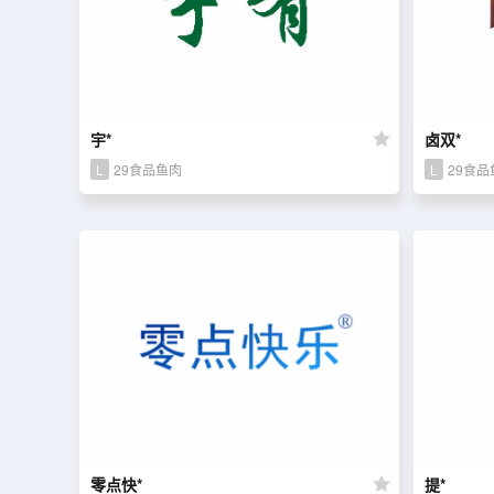
宇*
卤双*
L
29食品鱼肉
L
29食品
零点快*
提*