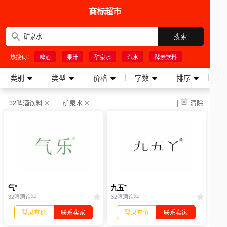
商标超市
搜索
热搜词：
啤酒
果汁
矿泉水
汽水
酵素饮料
类别
类型
价格
字数
排序
32啤酒饮料
矿泉水
|
清除
气*
九五*
32啤酒饮料
32啤酒饮料
登录查价
联系卖家
登录查价
联系卖家