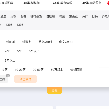
类-运输贮藏
40类-材料加工
41类-教育娱乐
42类-网站服务
捷酒店
火锅
西餐
咖啡茶馆
自助餐
粤菜
东南亚
海鲜
日韩
养老
4
4305
4306
纯图形
纯数字
英文+图形
中文+图形
4个
5个
5个以上
3年以上
6-10万
10-20万
20-50万
50万以上
价格面议
x
饮住宿
清空条件
收起