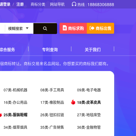
/
18868306888
请登录
注册
商标分类
网站导航
热线 :
商标求购
商标出售
综合服务
专利查询
关于我们
住宿商标转让
。商标交易来名品网站，你想要买的商标我们都有。
07类-机械机器
08类-手工用具
09类-电子电器
16类-办公用品
17类-橡胶制品
18类-皮革皮具
25类-服装鞋帽
26类-钮扣拉链
27类-地毯席垫
34类-烟草烟具
35类-广告销售
36类-金融物管