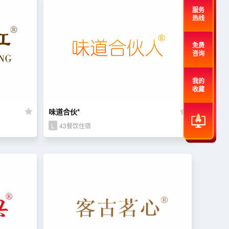
服务
热线
免费
咨询
我的
收藏
味道合伙*
L
43餐饮住宿