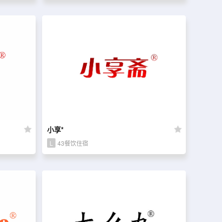
小享*
L
43餐饮住宿