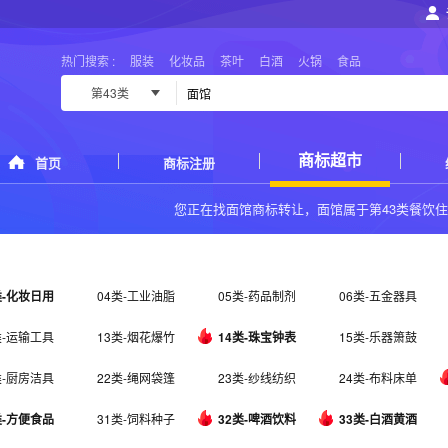
热门搜索 :
服装
化妆品
茶叶
白酒
火锅
食品
第43类
商标超市
首页
商标注册
您正在找
面馆商标转让
，面馆属于
第43类餐饮
类-化妆日用
04类-工业油脂
05类-药品制剂
06类-五金器具
类-运输工具
13类-烟花爆竹
14类-珠宝钟表
15类-乐器箫鼓
类-厨房洁具
22类-绳网袋篷
23类-纱线纺织
24类-布料床单
类-方便食品
31类-饲料种子
32类-啤酒饮料
33类-白酒黄酒