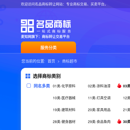
欢迎访问名品商标转让网站：专业商标交易、买卖平台。
麦知网旗下：商标转让交易平台
服务分类
您当前的位置:
首页
>
商标超市
选择商标类别
同名多类
01类-化学原料
02类-涂料油漆
03
10类-医疗器械
11类-灯具空调
12
19类-建筑材料
20类-家具用品
21
28类-健身器材
29类-食品鱼肉
30