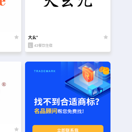
大幺*
L
43餐饮住宿