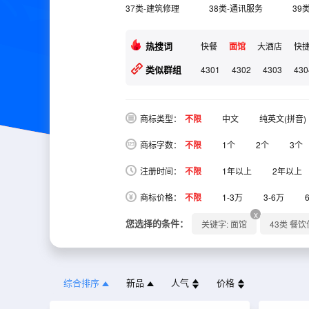
37类-建筑修理
38类-通讯服务
39
热搜词
快餐
面馆
大酒店
快
类似群组
4301
4302
4303
430
商标类型：
不限
中文
纯英文(拼音)
商标字数：
不限
1个
2个
3个
注册时间：
不限
1年以上
2年以上
商标价格：
不限
1-3万
3-6万
x
您选择的条件：
关键字: 面馆
43类 餐
综合排序
新品
人气
价格