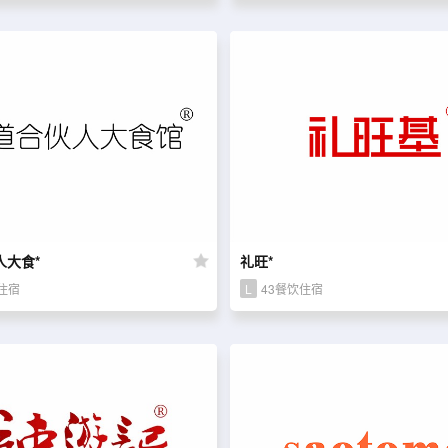
人大食*
礼旺*
住宿
L
43餐饮住宿