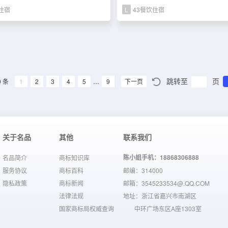
住宿
L
43餐饮住宿
...
跳转至
页
0 条
1
2
3
4
5
9
下一页
关于名品
其他
联系我们
陈小姐手机：18868306888
名品简介
商标知识库
服务协议
商标百科
邮编：314000
隐私政策
商标新闻
邮箱：3545233534@.QQ.COM
法律法规
地址：浙江省嘉兴市南湖区
国家商标局权威查询
中环广场东区A座1303室