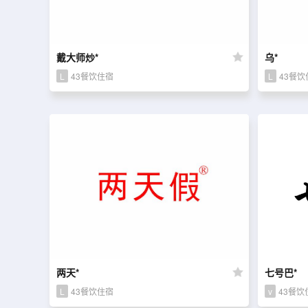
戴大师炒*
乌*
L
43餐饮住宿
L
43餐饮
两天*
七号巴*
L
43餐饮住宿
v
43餐饮