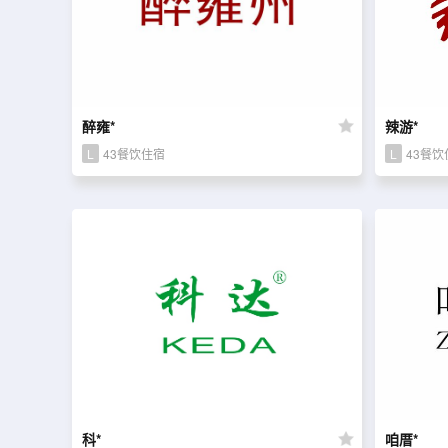
醉雍*
辣游*
L
43餐饮住宿
L
43餐饮
科*
咱厝*