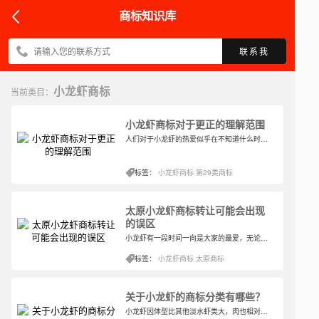
商标知识库
联系我
小龙虾商标
当前类目：
小龙虾商标对于更正的理解范围
人们对于小龙虾的热爱似乎在不知道什么时候就产生了，小龙虾是淡水经济虾类，因肉味鲜美广受人们欢迎。小龙虾近年来在中国已经成为重要经济养殖品种。对于小龙虾商标所在的类别，应该怎样选择呢？
标签：
小龙虾商标
第29类商标
太原小龙虾商标转让可能会出现
的误区
小龙虾有一段时间一向是大家的最爱，无论是在餐厅还是点外卖或者自己做菜，都会出现小龙虾的踪迹。所以在那一段时间里，小龙虾很容易就成为人们津津乐道的菜品之一，怎么吃都吃不够的程度。
标签：
小龙虾商标
太原商标
关于小龙虾的商标分类有哪些？
小龙虾因体型比其他淡水虾类大，肉也相对较多，及肉质鲜美之原因，而被制成多种料理，都受到了普遍大众的欢迎。小龙虾配啤酒，是炎炎夏日夜宵的标配。由于自己做小龙虾的繁琐，大部分消费群体都会选择在外面食用，导致每年夏天小龙虾店的生意都十分火爆，也让很多企业争先强后的想进入小龙虾的市场。