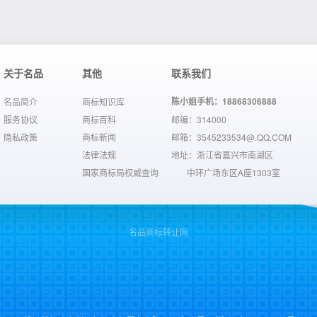
关于名品
其他
联系我们
陈小姐手机：18868306888
名品简介
商标知识库
服务协议
商标百科
邮编：314000
隐私政策
商标新闻
邮箱：3545233534@.QQ.COM
法律法规
地址：浙江省嘉兴市南湖区
国家商标局权威查询
中环广场东区A座1303室
名品商标转让网