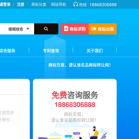
/
18868306888
请登录
注册
商标分类
网站导航
热线 :
商标求购
商标出售
综合服务
专利查询
关于我们
商标交易，请认准名品商标转让网！
免费
咨询服务
18868306888
比如竞技
商标交易，
外观也发
请认准名品商标转让网！