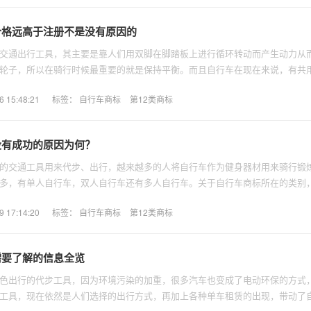
价格远高于注册不是没有原因的
交通出行工具，其主要是靠人们用双脚在脚踏板上进行循环转动而产生动力从
轮子，所以在骑行时候最重要的就是保持平衡。而且自行车在现在来说，有共
。对于自行车商标所在类别可以怎样选择？
15:48:21
标签：
自行车商标
第12类商标
没有成功的原因为何？
的交通工具用来代步、出行，越来越多的人将自行车作为健身器材用来骑行锻
多，有单人自行车，双人自行车还有多人自行车。关于自行车商标所在的类别
17:14:20
标签：
自行车商标
第12类商标
需要了解的信息全览
色出行的代步工具，因为环境污染的加重，很多汽车也变成了电动环保的方式
工具，现在依然是人们选择的出行方式，再加上各种单车租赁的出现，带动了