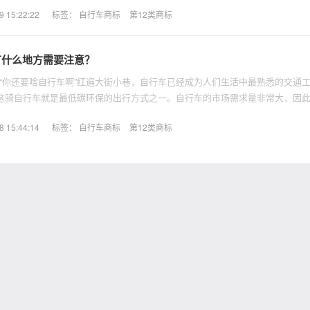
15:22:22
标签：
自行车商标
第12类商标
有什么地方需要注意？
“你还要啥自行车啊”红遍大街小巷，自行车已经成为人们生活中最熟悉的交通
，这骑自行车就是最低碳环保的出行方式之一。自行车的市场需求量非常大，因
牌的打造，不要忘记获取商标。
15:44:14
标签：
自行车商标
第12类商标