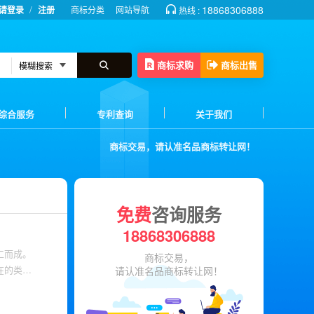
/
18868306888
请登录
注册
商标分类
网站导航
热线 :
商标求购
商标出售
综合服务
专利查询
关于我们
商标交易，请认准名品商标转让网！
免费
咨询服务
18868306888
工而成。
商标交易，
在的类
请认准名品商标转让网！