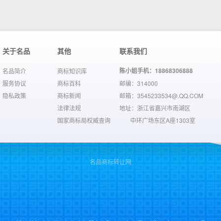
关于名品
其他
联系我们
陈小姐手机：18868306888
名品简介
商标知识库
服务协议
商标百科
邮编：314000
隐私政策
商标新闻
邮箱：3545233534@.QQ.COM
法律法规
地址：浙江省嘉兴市南湖区
国家商标局权威查询
中环广场东区A座1303室
名品商标转让网