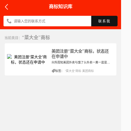
商标知识库
联系我
“菜大全”商标
当前类目：
美团注册“菜大全”商标，状态还
在申请中
众所周知美团外卖与饿了么外卖一黄一蓝是外卖界中的“双足鼎立”，不过美团外卖还只是美团的一个分支，美团真正的业务可不仅仅只是送外卖这一项。看APP功能也能够知道其还有很多其他的功能。
标签：
“菜大全”商标
美团商标