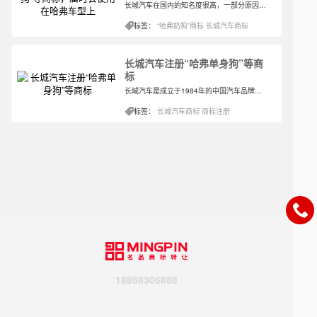
长城汽车在国内的知名度很高，一部分原因是本身汽车的受欢迎程度与企业可信赖度，还有就是别出心裁的汽车取名方式，近期，长城推出了坦克300、哈弗大狗、哈弗初恋等车型。
标签：
“哈弗奶狗”商标
长城汽车商标
长城汽车注册“哈弗单身狗”等商
标
长城汽车是成立于1984年的中国汽车品牌，主要生产皮卡、SUV、轿车及新能源汽车等车型。经过多年的努力，其俨然已经成为一家具有影响力的跨国公司，旗下有长城、哈弗、WEY和纯电动品牌欧拉四大品牌，发展潜力巨大。关于其商标的注册，也在不断精进。
标签：
长城汽车商标
商标注册
18868306888