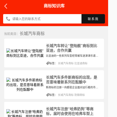
商标知识库
联系我
长城汽车商标
当前类目：
长城汽车转让“登陆舰”商标到比
亚迪，合作共赢
比亚迪的一些系列车型经常被车迷津津乐道，尤其是王朝系列，包括秦、唐、宋、元、汉系列车型分别都为市场和市值增长立下汗马功劳，而且在众多的车企中拥有良好的口碑，甚至其已经供不应求。因为注册了一系列朝代的名称，这才有了后面转让商标的全过程。
标签：
长城汽车商标
比亚迪商标
长城汽车多件新商标的出现，是
否意味着新系列在酝酿中
新商标的注册一向都是企业面对运行着的市场最有力的回应方式，因为市场在不断变化，所以企业就要适应市场的变化也开始新的征程。这么多年来的经验，这一点长城汽车是一定知道的。作为一个中国的汽车品牌，其主要生产SUV、轿车、皮卡及新能源汽车等车型。
标签：
长城汽车商标
防御商标
长城汽车注册“哈弗奶狗”等商
标，届时会使用在哈弗车型上