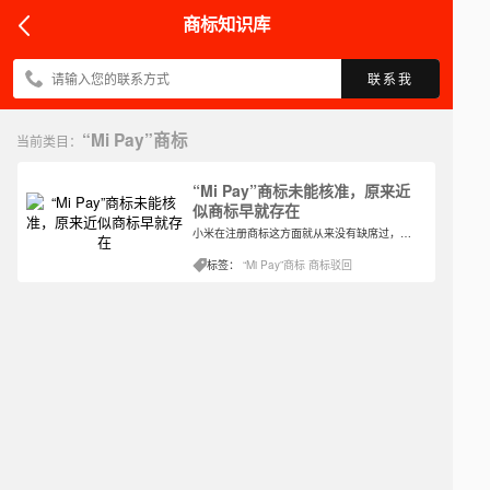
商标知识库
联系我
“Mi Pay”商标
当前类目：
“Mi Pay”商标未能核准，原来近
似商标早就存在
小米在注册商标这方面就从来没有缺席过，甚至是从来没有迟到过。因为无论是后期将会使用到的新商标还是相关商标的防御商标等，小米都能及时注册，而且有的时候也能将其保护得更好。但是近期小米注册的一件商标却被驳回了，这是什么原因呢？
标签：
“Mi Pay”商标
商标驳回