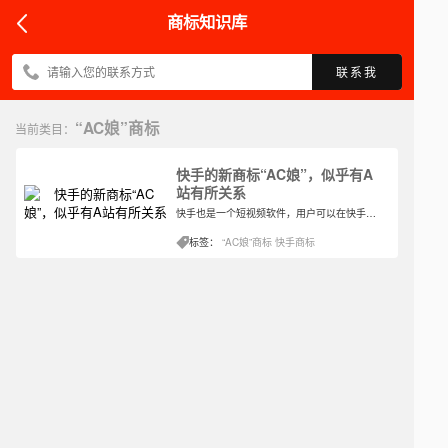
商标知识库
联系我
“AC娘”商标
当前类目：
快手的新商标“AC娘”，似乎有A
站有所关系
快手也是一个短视频软件，用户可以在快手上看到很多同为用户剪辑的短视频，以此进行交流互动。而在很早之前我们就可以查询得知，快手公司收购了视频弹幕网站AcFun，所以才会有如下注册新商标的事情，如果结合收购的事实，其实就并不奇怪了。
标签：
“AC娘”商标
快手商标