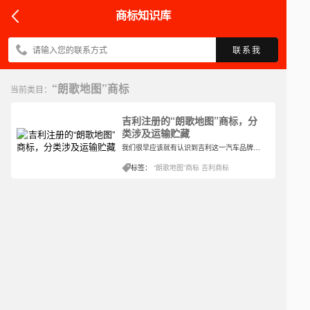
商标知识库
联系我
“朗歌地图”商标
当前类目：
吉利注册的“朗歌地图”商标，分
类涉及运输贮藏
我们很早应该就有认识到吉利这一汽车品牌，作为国产汽车品牌之一，其在国内的很多地方已经部分国外都有基地工厂。此外，吉利汽车集团旗下现拥有吉利汽车品牌、领克品牌和几何品牌，因此在经营中各有各的销量优势。
标签：
“朗歌地图”商标
吉利商标