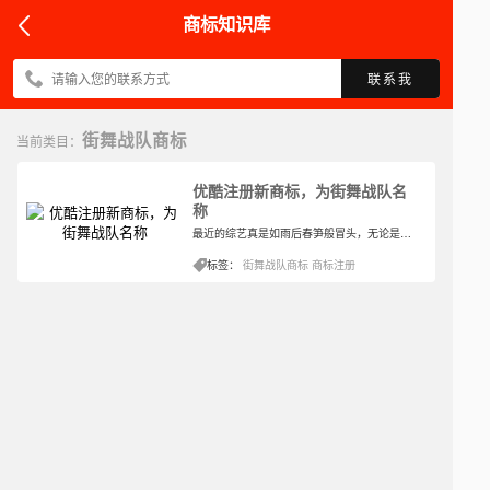
商标知识库
联系我
街舞战队商标
当前类目：
优酷注册新商标，为街舞战队名
称
最近的综艺真是如雨后春笋般冒头，无论是卫视还是播放平台，都自制了一些综艺，再加上暑假的原因，综艺更新更加频繁。而优酷的《这就是街舞》第四季也回归了，人员阵容还是一样的亮眼。
标签：
街舞战队商标
商标注册