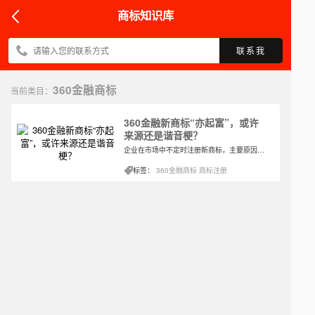
商标知识库
联系我
360金融商标
当前类目：
360金融新商标“亦起富”，或许
来源还是谐音梗？
企业在市场中不定时注册新商标，主要原因还是在于新业务的发展，很多时候市场的变化是企业无法把握的，所以及时注册新商标也能对后续事物有一个应对。但是新商标的注册风险还是依然存在，甚至只会大不会小，注册时间的问题就成了关键的因素之一。
标签：
360金融商标
商标注册