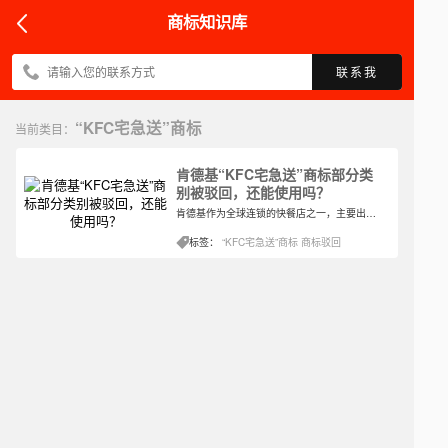
商标知识库
联系我
“KFC宅急送”商标
当前类目：
肯德基“KFC宅急送”商标部分类
别被驳回，还能使用吗？
肯德基作为全球连锁的快餐店之一，主要出售炸鸡、汉堡、薯条、蛋挞、汽水等高热量快餐食品。因为其口感以及特殊的口味，经过多年经营打下的口碑，因此在不同年龄阶段都有其喜爱者。讲道理对于肯德基这样的大企业，在商标保护中一向游刃有余的，但近期在注册商标的时候面临了部分商标的驳回。
标签：
“KFC宅急送”商标
商标驳回