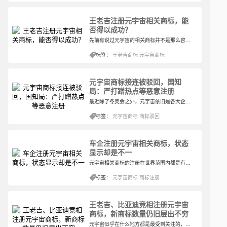
王老吉注册元宇宙相关商标，能
否得以成功？
先前有说过元宇宙的相关商标并不是那么容易就会被核准的，所以即使元宇宙的相关商标申请的多，最后驳回的商标也非常多，这是不争的事实。就拿近段时间为例，网易云申请注册的与元宇宙相关联的商标就有被驳回的情况。
标签：
王老吉商标
元宇宙商标
元宇宙商标接连被驳回，国知
局：严打蹭热点等恶意注册
最近除了冬奥会之外，元宇宙依旧是各大企业商标注册的主要集中点，很多企业不管是否今后会在元宇宙中间逗留，至少在这段时间里，对于元宇宙相关商标的注册是没有完结的。不过就算是这样，注册中的商标也不一定会被核准，就像很多的商标审查一样，是经由相关部门检验才能得到最后核准与否的答案的。
标签：
元宇宙商标
商标驳回
车企注册元宇宙相关商标，状态
显示却是不一
元宇宙相关商标的注册在世界范围内都是有所影响的，很多大型企业甚至将自己的名称就改成了元宇宙相关，其中以Facebook为主，改动的范围很大，以至于其本身的商标遭到了不同企业近似商标的狙击。不过眼下要说的可不是该企业，而是常见的车企注册元宇宙相关商标。
标签：
元宇宙商标
商标注册
王老吉、比亚迪竞相注册元宇宙
商标，新商标数量仍旧层出不穷
元宇宙似乎在什么地方都是最受到关注的，不只是关注，很多企业也为了能够自由使用元宇宙商标，从而将与企业相近的相关商标递交商标局注册，不过随着注册的企业数量逐渐增加，这将本就艰难核准的商标又加大了难度。一不注意，又有多家企业新注册了元宇宙的相关商标。