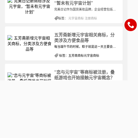
“暂未有元宇宙计划”
完美日记作为国货美妆品牌，企业经营包括化妆品、美容面膜、化妆棉、护肤品，化妆工具等，虽然其没有雅诗兰黛等美妆品牌出名，但是经过长久的经营以及性价比高等优势，在消费者中也留有一定的印象。近段时间，完美日记注册的新商标也吸引了许多消费者的目光。
标签：
元宇宙商标
注册商标
五芳斋新增元宇宙相关商标，分
类涉及方便食品等
每当端午节的时候，粽子就是这一天主要会食用的食品，古老的意义是在于纪念屈原。而作为主要生产粽子的公司——五芳斋，更是在那一段时间受到的关注度空前。但其实五芳斋多年下来，已经不仅仅只是销售粽子这样单一的运营模式了，期间其也推出了很多不同种类的食品。
标签：
五芳斋商标
元宇宙商标
“恋与元宇宙”等商标被注册，叠
纸游戏也开始接触元宇宙概念？
现在的情形是，似乎无论是什么企业，几乎都会在自己的商品或者服务之上增加元宇宙相关商标，不管出于什么目的，就现在统计的结果是，截至12月30日，境内今年已有超1.2万枚名称中含“元宇宙”的商标申请，名称含Meta、METAVERSE的商标申请量也分别有1700余枚、1000余枚。
标签：
“恋与元宇宙”商标
元宇宙商标
一汽集团申请元宇宙相关商标，
车企涉及元宇宙已成必然？
近段时间以来我们看到了很多企业都对元宇宙相关商标进行了申请，只不过这些刚刚申请注册的元宇宙相关商标大多数在市场中的状态还是现实注册中。就商标注册本身来看，这也是比较正常的一种注册所用时间比例。在经过上汽、吉利、理想、蔚来、小鹏等车企注册相关商标后，一汽也开始了。
标签：
元宇宙商标
商标注册