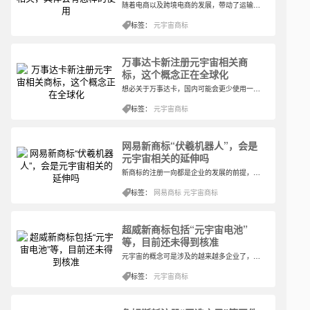
随着电商以及跨境电商的发展，带动了运输物流的服务。而不论是国外还是国内，总有快递运输的企业在纷纷涌现。这也是得益于越来越多的人开始在网上购物，这样足不出户就能买到想要商品的方式也方便了很多企业的开展。在跨境物流中，UPS算得上是比较知名的物流运输公司了。
标签：
元宇宙商标
万事达卡新注册元宇宙相关商
标，这个概念正在全球化
想必关于万事达卡，国内可能会更少使用一些，这是万事达国际组织与全球各地银行联合发行的银行卡。其致力于提供全球消费者一个更便利与更有效率的金融支付环境（虽然目前已经不是全球性的了）。万事达卡为超过210个国家及地区的消费者、政府和商户提供服务。
标签：
元宇宙商标
网易新商标“伏羲机器人”，会是
元宇宙相关的延伸吗
新商标的注册一向都是企业的发展的前提，要是没有注册新商标就使用相关词语对外宣传，很有可能就会造成企业侵权的结果，而且要是这件商标率先被人抢注，后期注册将会变得困难，通过商标转让的方式也会被抢注的企业有意提高商标价格，得不偿失。
标签：
网易商标
元宇宙商标
超威新商标包括“元宇宙电池”
等，目前还未得到核准
元宇宙的概念可是涉及的越来越多企业了，光是介绍注册元宇宙商标的企业就不计其数。不过大多数企业企业也只是在于注册相关商标这一层面，要说真正得到真实运用的，其实并没有多少。而作为电池行业，其实鲜少看见其注册这些热门的商标，不过这次竟然也注册了多件元宇宙相关商标。
标签：
元宇宙商标