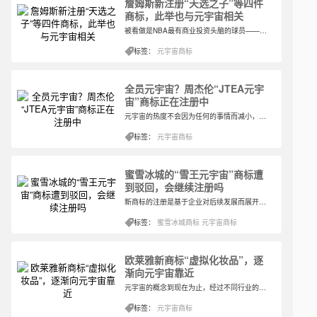
詹姆斯新注册“天选之子”等四件
商标，此举也与元宇宙相关
被看做是NBA最有商业投资头脑的球员——勒布朗·詹姆斯，是美国职业篮球运动员，司职小前锋，绰号“国王詹姆斯（King James）”，现效力于NBA洛杉矶湖人队。虽然是球星，但这始终没有阻止其商业的投资。所以在现在元宇宙遍地可见的情况下，詹姆斯自然也注意到了。
标签：
元宇宙商标
全员元宇宙？周杰伦“JTEA元宇
宙”商标正在注册中
元宇宙的热度不会因为任何的事情而减小，现在企业注册元宇宙相关的商标，很早就已经不只是局限于商业领域了，娱乐领域的众多公司其实也多多少少申请过相关的商标。近段时间，似乎元宇宙相关商标的申请注册企业又在增加。
标签：
元宇宙商标
蜜雪冰城的“雪王元宇宙”商标遭
到驳回，会继续注册吗
新商标的注册是基于企业对后续发展而展开，社会市场中会有很多不同的企业注册相同商标的不同类别或者近似商标，这都是为了保护本身的商标而存在。也有些商标是作为一个福利的概念注册成为商标，从而迎合社会的发展，但现实中关于这个概念的商标已经被众多的企业注册，因而商标的注册会较为困难。
标签：
蜜雪冰城商标
元宇宙商标
欧莱雅新商标“虚拟化妆品”，逐
渐向元宇宙靠近
元宇宙的概念到现在为止，经过不同行业的注册申请，几乎已经在各大行业普及。尽管很多企业注册申请元宇宙的商标不是在于真的要发展元宇宙这个方向，但是提前申请与其相关的商标也是为了保护自己的企业以及被更多的消费者所认识。
标签：
元宇宙商标