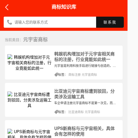
商标知识库
联系我
元宇宙商标
当前类目：
韩娱机构增加对于元宇宙相关商
标的注册，行业竟能如此统一
元宇宙是利用科技手段进行链接与创造的，与现实世界映射和交互的虚拟世界，具备新型社会体系的数字生活空间。元宇宙本质上是对现实世界的虚拟化、数字化过程，需要对内容生产、经济系统、用户体验以及实体世界内容等进行大量改造。
标签：
商标注册
元宇宙商标
比亚迪元宇宙商标遭到驳回，分
类涉及运输工具
车企申请注册元宇宙商标不是第一次见，而且元宇宙相关商标在商标局审查的时候遭到驳回也不是第一次见，所以任何的商标注册都是具有风险的，而且花费的时间相对来说会比较长。但是尽管如此，仍旧有很多企业对于元宇宙相关商标的注册乐此不疲。
标签：
比亚迪商标
元宇宙商标
UPS新商标与元宇宙相关，具体
会有怎样的使用