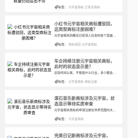
标签：
元宇宙商标
王老吉商标
小红书元宇宙相关商标遭驳回，
这类型商标注册困难？
元宇宙相关的概念已经深入社会的各个层面，很多企业都申请注册了元宇宙的相关商标，但是事实是，很少有企业会在最后得到核准的结果，虽然还有很多企业注册的元宇宙还在申请中或者审查中，不过就目前来看，元宇宙相关的商标要是能够获得核准，确实是一件艰难的事情。
标签：
商标驳回
元宇宙商标
车企持续注册元宇宙相关商标，
此时的状态显示是？
近段时间以来，不管是什么行业，多少都会在注册自己的商标之时加上元宇宙相关的商标。众所周知的是，元宇宙的概念已经在世界范围内火了起来，甚至有的企业连名称都改成了与元宇宙相关的关键词，虽然看上去元宇宙离我们很远，但实际上元宇宙真的离我们越来越近了。
标签：
元宇宙商标
商标注册
滚石音乐新商标涉及元宇宙，状
态显示等待实质审查
元宇宙相关商标的申请注册在世界范围内大规模的出现，很多企业尽管自身的业务不涉及元宇宙，但是因为其知名度，也还是会选择注册与企业相关的元宇宙商标，获得额外的一些关注。至于最后会否对元宇宙概念深入研究，还是一个未知数。
标签：
元宇宙商标
完美日记新商标涉及元宇宙，