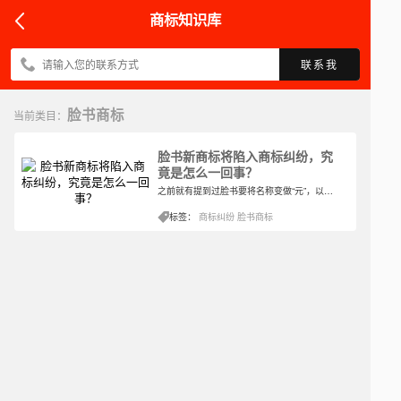
商标知识库
联系我
脸书商标
当前类目：
脸书新商标将陷入商标纠纷，究
竟是怎么一回事？
之前就有提到过脸书要将名称变做“元”，以优先开展元宇宙相关业务。以及在不久的将来打造基于虚拟现实技术的下一代互联网平台元宇宙。可见也是受到元宇宙的影响，这个概念显然已经在世界范围内火了。不过从实际情况来看，脸书的改名却也没有这么顺利。
标签：
商标纠纷
脸书商标