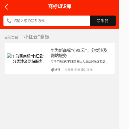
商标知识库
联系我
“小红云”商标
当前类目：
华为新商标“小红云”，分类涉及
网站服务
市场中新商标的注册是因为企业对后面发展的计划，因为很多商标的申请都是先实践而出，所以大多数在商标局申请的商标大众对于其的印象都是很模糊的。但是这不妨碍企业的正常运营甚至还是有效保护企业以及商标自身的一种方式。
标签：
“小红云”商标
华为商标