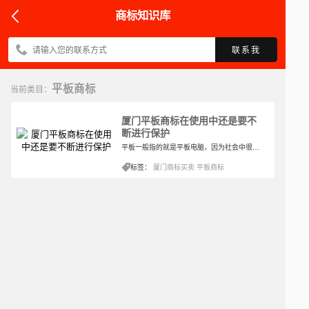
商标知识库
联系我
平板商标
当前类目：
厦门平板商标在使用中还是要不
断进行保护
平板一般指的就是平板电脑，因为社会中很多的物品包括电器在内都是以便捷的形式而出现的，所以这才有了不同形式电脑的出现。平板则是相对比较简便的电脑形式，以触摸屏作为基本的输入设备。那么对于平板商标所在的类别可以怎样判断。
标签：
厦门商标买卖
平板商标