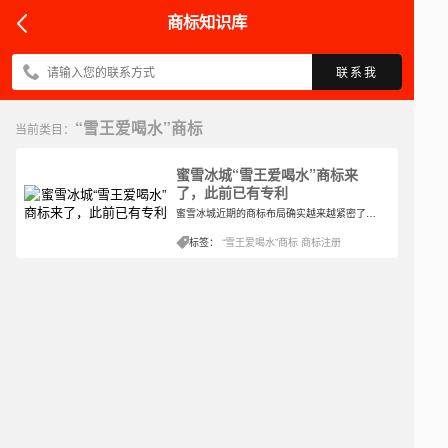
商标知识库
联系我
“雪王爱喝水”商标
当前类目：
蜜雪冰城“雪王爱喝水”商标来
了，此前已有专利
蜜雪冰城近期的商标布局确实越来越紧密了，之前还注册了很多具有谐音或者字形相关的词语为商标以此来保护自己的主商标，所以最近其实在商标注册的列表中可以经常看到蜜雪冰城相关的商标信息。当然其在专利申请的方面也没有落下，当要开始新服务内容的时候。
标签：
“雪王爱喝水”商标
商标注册