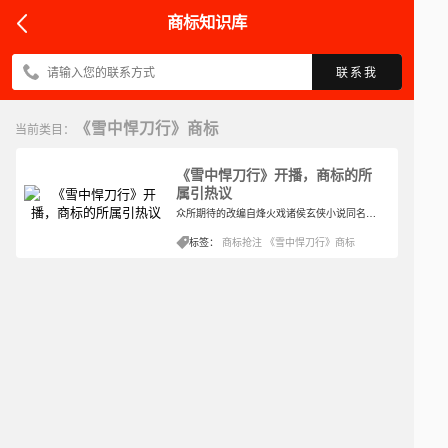
商标知识库
联系我
《雪中悍刀行》商标
当前类目：
《雪中悍刀行》开播，商标的所
属引热议
众所期待的改编自烽火戏诸侯玄侠小说同名电视剧《雪中悍刀行》在前几日已经开播，因为其小说本身自带非常多的书迷，加上电视剧演员相对比较贴合人物，因此剧集一经播出就得到了大众的关注。然而被关注的同时，其商标的问题也受到热议。
标签：
商标抢注
《雪中悍刀行》商标