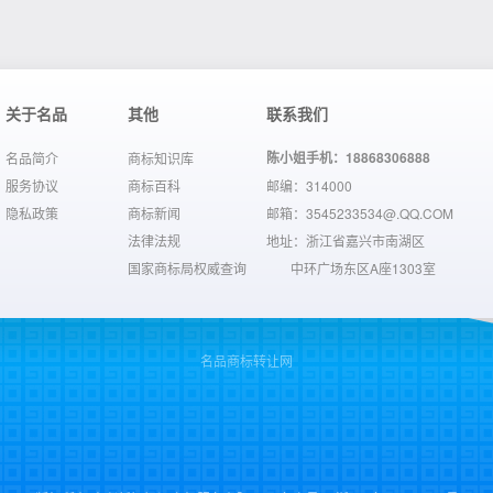
关于名品
其他
联系我们
陈小姐手机：18868306888
名品简介
商标知识库
服务协议
商标百科
邮编：314000
隐私政策
商标新闻
邮箱：3545233534@.QQ.COM
法律法规
地址：浙江省嘉兴市南湖区
国家商标局权威查询
中环广场东区A座1303室
名品商标转让网