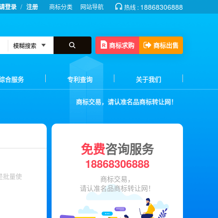
/
18868306888
请登录
注册
商标分类
网站导航
热线 :
商标求购
商标出售
综合服务
专利查询
关于我们
商标交易，请认准名品商标转让网！
免费
咨询服务
18868306888
是批量使
商标交易，
请认准名品商标转让网！