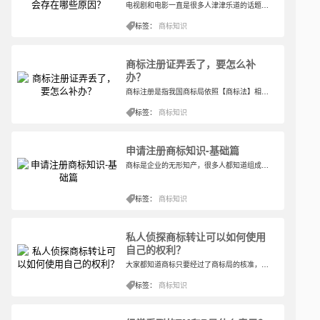
​电视剧和电影一直是很多人津津乐道的话题。影视作品一直占据娱乐类新闻的头条，例如那部剧哪部电影要上映了，剧里有什么什么明星等等，都是现年轻人的现状，主要话题性广。但你们知道吗，其实影视作品也是需要注册商标的哦，知识产权无处不在，加入影视作品在播出后一直不申请注册商标，那么将会有侵权的可能哦。
标签：
商标知识
商标注册证弄丢了，要怎么补
办？
商标注册是指我国商标局依照【商标法】相关规定，颁发给商标注册人用来证明该注册商标专用权的法律文书。正常情况下，注册的商标受到核准，并核准成功后，就会有商标注册证，而且商标注册证在较多的情况下都发挥着相当重要的作用。
标签：
商标知识
申请注册商标知识-基础篇
商标是企业的无形知产，很多人都知道组成商标是重要的，但是你真的知道商标的用处与好处在哪里吗？
标签：
商标知识
私人侦探商标转让可以如何使用
自己的权利？
大家都知道商标只要经过了商标局的核准，那么就具有了法律效力，商标注册所有人可以依法对该商标涉及到侵权的个人或者企业进行起诉来维护自己的权益。
标签：
商标知识