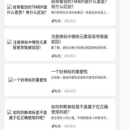
经常看到的TM和R是什么意思？
有什么区别？
我们经常在生活中会看见一些商品外包装上面会印有专门的企业标志，这些标志的右上角又往往会出现TM或R的字母，一般消费者可能并不会注意到太多，但是对于企业来说呢，这却是一种很珍贵的标记。
标签：
商标知识
注册商标中哪些元素容易导致被
驳回！
都了解，商标注册只有通过我国商标局的核准才可以拥有其法律效应，其商标注册人才能拥有商标的专用权，但也不是说所有的商标都能成为注册商标的，也有注册时提交过多的元素组合注册的商标可能会被驳回的问题，那么注册商标中哪些元素容易导致被驳回？
标签：
商标知识
一个好商标的重要性
正如每一座城市都有其具有代表性的地标性建筑，每一个企业也必须具有其代表性的商标。就比如，一提到上海就让人联想到“东方明珠”，那么一提到披萨饼快餐店就容易让人想到“必胜客”一样。
标签：
商标知识
如何判断商标是不是属于在正确
使用的呢？
结合很多人的心理，不排除很多人的想法可能是这样想的，商标注册成功就属于自己了，便想着我想怎么用就怎么用，其实这样的想法是大大错误的。相反，商标如果没有按照商标法的规定使用，那么很有可能会被商标局撒销哦，所以权利人一定要注意商标的规范使用，那么怎么判断商标是不是属于在正确使用的呢？
标签：
商标知识