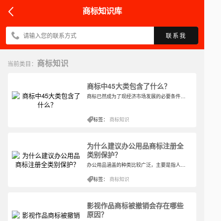
商标知识库
联系我
商标知识
当前类目：
商标中45大类包含了什么？
商标已然成为了现经济市场发展的必要条件，通过了解我们知道，商标共分为45个大类，主要包含了市面上的各行各业。当然，45大类只是比较大体的分类，其中每一个大类还包含着许许多多的小类的。大类里1-34类商标属于商品类，35-45属于服务类。那么商标中45大类包含了什么？以下是小编为大家解析的详细内容。
标签：
商标知识
为什么建议办公用品商标注册全
类别保护？
办公用品涵盖的种类比较广泛，主要是指人们在日常工作中所使用的辅助用品。用于企业单位较多，其中包括文件档案用品，办公设备，财务用品，桌面用品，耗材等等一系列与工作相关的商品。那么关于办公用品商标所在类别如下
标签：
商标知识
影视作品商标被撤销会存在哪些
原因？