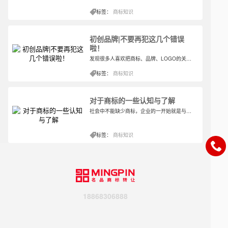
标签：
商标知识
初创品牌|不要再犯这几个错误
啦！
发现很多人喜欢把商标、品牌、LOGO的关系连接在一起，认为LOGO即品牌，品牌即商标。不要再犯这个错误啦！
标签：
商标知识
对于商标的一些认知与了解
社会中不能缺少商标，企业的一开始就是与商标相关的注册，为的是对自身的保护。实际上市场中因为有了商标才会有这样的秩序，至少商标也是影响的其中一个原因。那么企业对于商标的了解究竟有多少呢？关于商标有什么认知是要谨记的。
标签：
商标知识
18868306888