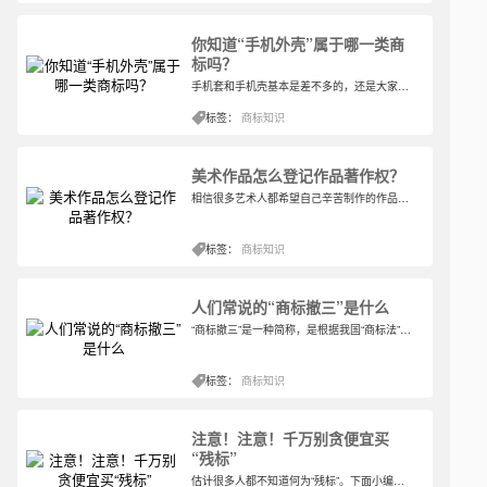
你知道“手机外壳”属于哪一类商
标吗？
手机套和手机壳基本是差不多的，还是大家的说法不同而已，有些人喜欢说手机壳，有些人喜欢说手机套。但站在专业角度来说，它们还是有差别的哦，区别在于，手机外壳一般是指在外面保护我们手机的硬壳，而手机套一般是指我们常用的硅胶、软塑料等的软壳。如今，这也是我们日常生活中常见的物品，几乎人人都有。那么你知道手机外壳在商标里属于哪一类商标吗？
标签：
商标知识
美术作品怎么登记作品著作权？
相信很多艺术人都希望自己辛苦制作的作品能受到保护与重视，而美术作品是艺术的主要作品之一，且艺术家的作品价值非常大。美术作品是我国著作权法保护的作品之一，作者对作品享有著作权。美术作品著作权登记的作用主要就是要减少因著作权归属而产生的纠纷，保护美术作品是坐着的合法权益。
标签：
商标知识
人们常说的“商标撤三”是什么
“商标撤三”是一种简称，是根据我国“商标法”第四十四条规定，连续三年不使用的商标（根据注册之日开始计算），如超过此期限，商标局可以责令限期改正或者注销其注册商标的一个行为，也就是大家常说的“商标撤三”。
标签：
商标知识
注意！注意！千万别贪便宜买
“残标”
估计很多人都不知道何为“残标”。下面小编来给大家举个粒子，相信大家很快就能茅塞顿开了。