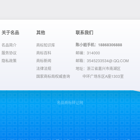
关于名品
其他
联系我们
陈小姐手机：18868306888
名品简介
商标知识库
服务协议
商标百科
邮编：314000
隐私政策
商标新闻
邮箱：3545233534@.QQ.COM
法律法规
地址：浙江省嘉兴市南湖区
国家商标局权威查询
中环广场东区A座1303室
名品商标转让网