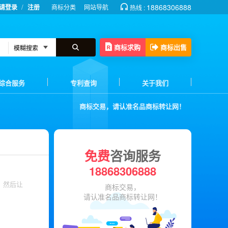
/
18868306888
请登录
注册
商标分类
网站导航
热线 :
商标求购
商标出售
综合服务
专利查询
关于我们
商标交易，请认准名品商标转让网！
免费
咨询服务
18868306888
，然后让
商标交易，
请认准名品商标转让网！