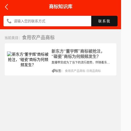
商标知识库
联系我
食用农产品商标
当前类目：
新东方“董宇辉”商标被抢注，
“碰瓷”商标为何频频发生？
直播带货成为了当下的流行趋势，伴随着东方甄选知识式直播带货的走红，主播董宇辉也被更多人注意到。6月29日，国家知识产权局商标局官网显示，“董宇辉”商标近日被上海博润腾实业有限公司、自然人楚克坤申请注册，申请商标的类别包括咖啡、茶、米面、巧克力、糕点甜食等，查询商标详情显示：此商标正等待受理，暂无法查询详细信息。
标签：
食用农产品商标
日用品商标