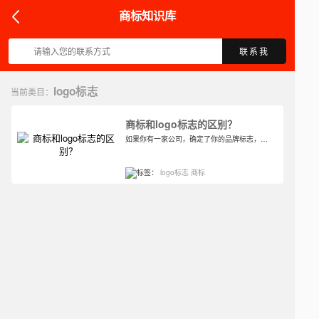
商标知识库
联系我
logo标志
当前类目：
商标和logo标志的区别？
​如果你有一家公司，确定了你的品牌标志，你可以在注册商标时直接使用标志申请商标。企业标志与商标有很强的联系，但标志等于商标吗？这是一个常见但很少被注意到的问题。今天我们来谈谈标志和商标的区别。
标签：
logo标志
商标