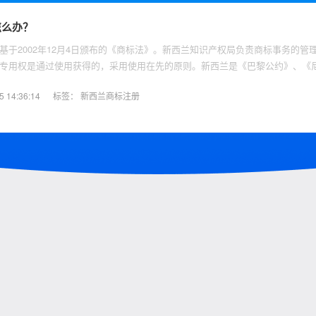
怎么办？
要基于2002年12月4日颁布的《商标法》。新西兰知识产权局负责商标事务的管
专用权是通过使用获得的，采用使用在先的原则。新西兰是《巴黎公约》、《
条约的缔约国，是《马德里议定书》的成员国。那么，注册新西兰商标的用途
14:36:14
标签：
新西兰商标注册