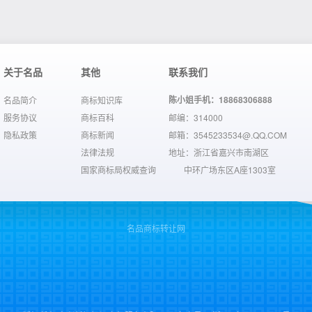
关于名品
其他
联系我们
陈小姐手机：18868306888
名品简介
商标知识库
服务协议
商标百科
邮编：314000
隐私政策
商标新闻
邮箱：3545233534@.QQ.COM
法律法规
地址：浙江省嘉兴市南湖区
国家商标局权威查询
中环广场东区A座1303室
名品商标转让网