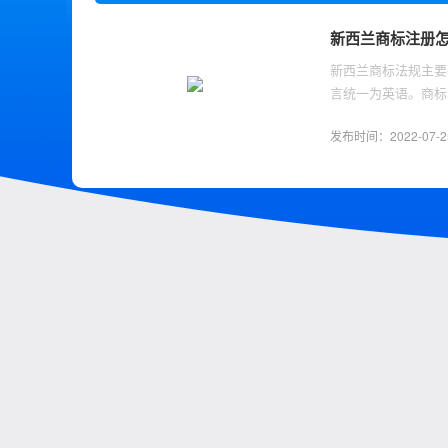
新西兰商标注册
​新西兰商标法规主
言统一为英语。商标
定》等国际知识产权
发布时间：2022-07-25 
呢？