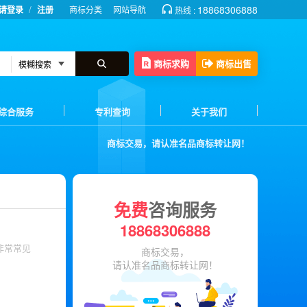
/
18868306888
请登录
注册
商标分类
网站导航
热线 :
商标求购
商标出售
综合服务
专利查询
关于我们
商标交易，请认准名品商标转让网！
免费
咨询服务
18868306888
非常常见
商标交易，
请认准名品商标转让网！