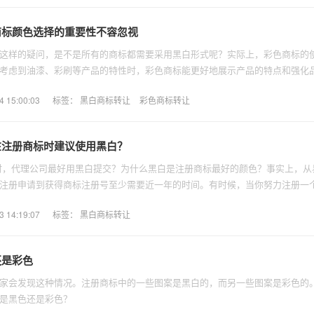
商标颜色选择的重要性不容忽视
这样的疑问，是不是所有的商标都需要采用黑白形式呢？实际上，彩色商标的
考虑到油漆、彩刷等产品的特性时，彩色商标能更好地展示产品的特点和强化
15:00:03
标签：
黑白商标转让
彩色商标转让
在注册商标时建议使用黑白？
标时，代理公司最好用黑白提交？为什么黑白是注册商标最好的颜色？事实上，从
注册申请到获得商标注册号至少需要近一年的时间。有时候，当你努力注册一
，你会觉得蓝色更有吸引力。如果你想把它改成蓝色，你该怎么办：注册商标
14:19:07
标签：
黑白商标转让
还是彩色
家会发现这种情况。注册商标中的一些图案是黑白的，而另一些图案是彩色的
是黑色还是彩色？