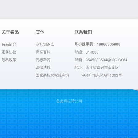
关于名品
其他
联系我们
陈小姐手机：18868306888
名品简介
商标知识库
服务协议
商标百科
邮编：314000
隐私政策
商标新闻
邮箱：3545233534@.QQ.COM
法律法规
地址：浙江省嘉兴市南湖区
国家商标局权威查询
中环广场东区A座1303室
名品商标转让网