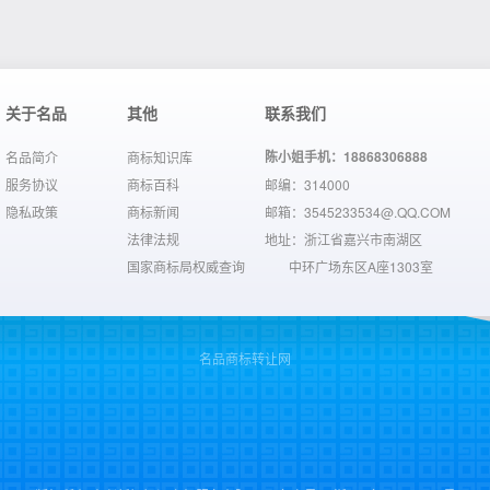
关于名品
其他
联系我们
陈小姐手机：18868306888
名品简介
商标知识库
服务协议
商标百科
邮编：314000
隐私政策
商标新闻
邮箱：3545233534@.QQ.COM
法律法规
地址：浙江省嘉兴市南湖区
国家商标局权威查询
中环广场东区A座1303室
名品商标转让网