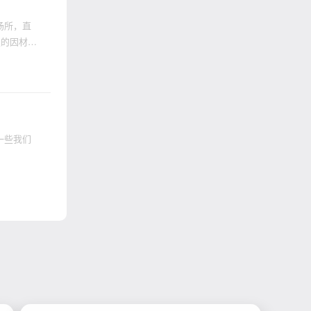
场所，直
取的因材施
一些我们