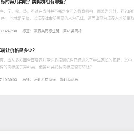
商标的第几类呢？类似群组有哪些？
序、学、校、塾。不过在当时并不都是专门的教育机构，而兼为习射、养老的
、序”，也就是学校，以培养社会所需要的人为己任，进而出现为培养人才所采
14:47:30
标签：
教育类商标注册
第41类商标
标转让价格是多少？
育，应从多方面全面培养儿童许多培训机构已经进入了学生家长的视野，其中
构的商标属于第41类，但第41类特价商标是否有转让？
10:30:03
标签：
培训机构商标
第41类商标