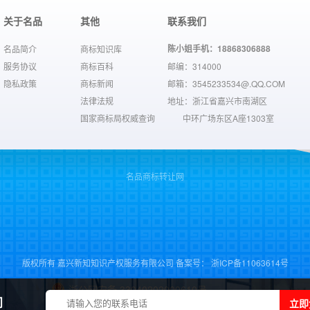
关于名品
其他
联系我们
陈小姐手机：18868306888
名品简介
商标知识库
服务协议
商标百科
邮编：314000
隐私政策
商标新闻
邮箱：3545233534@.QQ.COM
法律法规
地址：浙江省嘉兴市南湖区
国家商标局权威查询
中环广场东区A座1303室
名品商标转让网
版权所有 嘉兴新知知识产权服务有限公司 备案号：
浙ICP备11063614号
浙公网安备 33040202000610号
立即
问