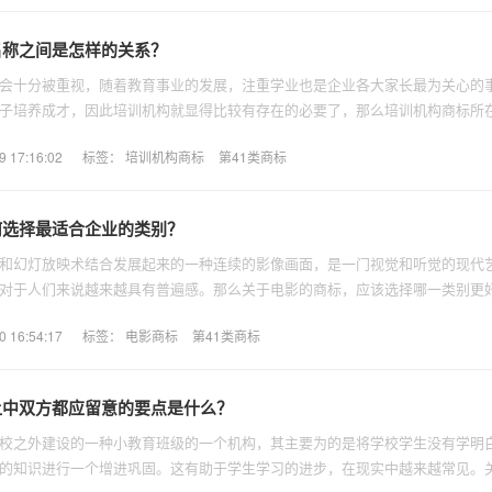
名称之间是怎样的关系？
会十分被重视，随着教育事业的发展，注重学业也是企业各大家长最为关心的
子培养成才，因此培训机构就显得比较有存在的必要了，那么培训机构商标所
17:16:02
标签：
培训机构商标
第41类商标
何选择最适合企业的类别？
和幻灯放映术结合发展起来的一种连续的影像画面，是一门视觉和听觉的现代
对于人们来说越来越具有普遍感。那么关于电影的商标，应该选择哪一类别更
16:54:17
标签：
电影商标
第41类商标
让中双方都应留意的要点是什么？
校之外建设的一种小教育班级的一个机构，其主要为的是将学校学生没有学明
的知识进行一个增进巩固。这有助于学生学习的进步，在现实中越来越常见。