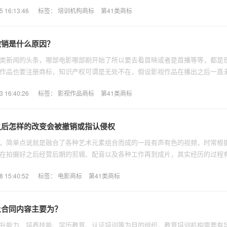
样选择呢？
16:13:46
标签：
培训机构商标
第41类商标
撤销是什么原因？
类新闻的头条，哪部电影哪部剧开始了所以要去看首映或者是首播等等，都是
作品也要注册商标，知识产权可谓是无处不在，假设影视作品在播出之后一直
权的可能。
16:40:26
标签：
影视作品商标
第41类商标
之后怎样的改变会被撤销或指认侵权
，简单点说就是融合了各种艺术元素组合而成的一段有声有色的视频，时常根
在拍摄好之后经营后期的剪辑、配音以及各种工作再到成片，其实经历的过程
类别选择，也是其中关键的一环。
15:40:52
标签：
电影商标
第41类商标
让合同内容主要为？
升能力、培养技能、学历教育、认证培训等为目的组织，教育培训机构需要有