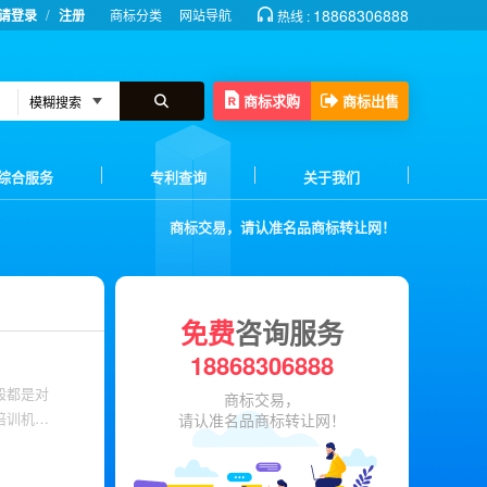
/
18868306888
请登录
注册
商标分类
网站导航
热线 :
商标求购
商标出售
综合服务
专利查询
关于我们
商标交易，请认准名品商标转让网！
免费
咨询服务
18868306888
般都是对
商标交易，
培训机构
请认准名品商标转让网！