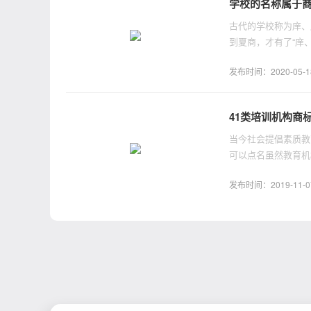
学校的名称属于
古代的学校称为庠、
到夏商，才有了“庠
庠者养也。
发布时间：2020-05-18 
41类培训机构商
当今社会提倡素质教
可以点名虽然教育机
发布时间：2019-11-07 