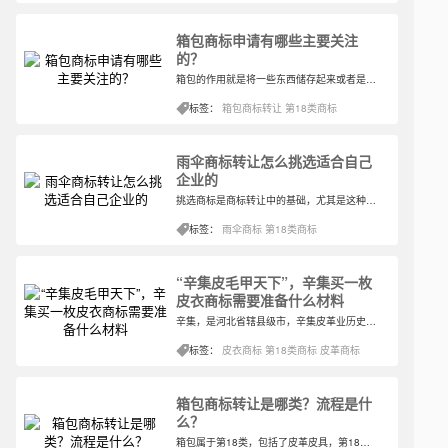
箱包商标申请有哪些主要关注
的？
箱包的作用就是将一些东西储存起来或者是外出时带出去的旅行箱，主要的作用就是装东西之用，可以将零散的东西装起来一起带去同一个地方，也有收纳的作用。关于箱包商标所在的类别，我们仍旧可以用相同的方法查询。
标签：
箱包商标转让
第18类商标
雨伞商标转让怎么挑选适合自己
企业的
挑选商标是商标转让中的基础，尤其是这种日常中需要用到的用品。雨伞也可以指晴雨伞，无论是下雨还是晴天，雨伞总不会缺席。所以雨伞几乎是一年四季都与人们的生活息息相关。
标签：
雨伞商标
第18类商标
“辛集皮毛甲天下”，辛集买一枚
皮衣商标需要准备什么材料
辛集，是河北省辖县级市，辛集皮革业历史悠久，始于明，盛于清，素有“辛集皮毛甲天下”之美称。改革开放以来，辛集皮革这一传统产业得到迅猛发展，被国家命名为“中国皮革皮衣之都”。 皮衣，是采用动物的皮做材料经过特别加工制作而成。由于动物的皮毛具有透气性，用它做成的服装就像穿在身上就像多了一层皮肤，所以皮衣具有很好的防寒效果。市面上比较知名的皮衣品牌有凯撒KAISER、应大YINGDAK、雪豹XueBao等。
标签：
皮衣商标
第18类商标
皮革商标
箱包商标转让是哪类？流程是什
么？
箱包属于第18类，包括了皮革皮具，第18类主要包含了，男包、女包、旅行包、儿童包、电脑包、伞、手杖、箱包、箱包,拉杆箱等等。互联网＋的时代，人们的生活水平和消费水平在不断的提高，消费者对箱包的需求量也在增长，很多人不限于必用的，更多的是变成了生活中必不可少的装饰品，装饰、品牌成为了箱包的主要代名词。