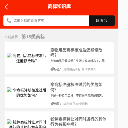
商标知识库
联系我
第18类商标
当前类目：
宠物用品商标核准后还能修改
吗？
宠物用品的需求量在生活中越来越高了，因为这经济发展的现在，人们在衣食无忧之余开始养宠物来充实自己的生活，所以相对的宠物需要用到的用品也受到越来越多人的查找。那么对于宠物用品商标所在的类别应该选择第几类比较合适？
标签：
宠物用品商标
第18类商标
伞商标注册核准过后的优势如
何？
伞是一种实用工具，不管是晴天还是雨天，伞都能派上用场，晴天遮阳雨天挡雨。所以伞的另外一个名字叫做晴雨伞，也因此晴雨伞出现的频率很高。关于伞商标所在的类别，一般都是怎样选择的？
标签：
伞商标
第18类商标
钱包商标转让对同时进行的其他
行为有影响吗？