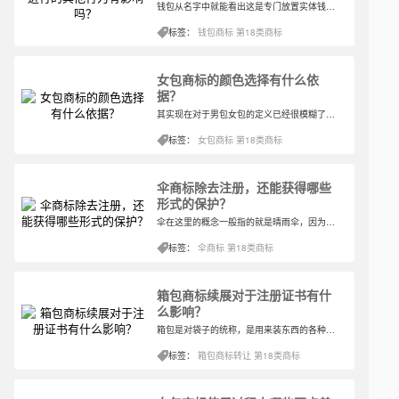
钱包从名字中就能看出这是专门放置实体钱财的物品，一般这样的包身形比较小放在哪里都挺方便的，而且一眼就能认出这是钱包并且在付钱的时候及时使用。不过对于钱包商标所在的类别选择第几类呢？
标签：
钱包商标
第18类商标
女包商标的颜色选择有什么依
据？
其实现在对于男包女包的定义已经很模糊了，当今时代，无性别服装或者无性别配饰等已经成为年轻男女比较关注的现实。所以这边说是女包，其实也可以当做是全被的包包类别来看待。那么对于女包商标所在的类别应该怎样选择比较恰当？
标签：
女包商标
第18类商标
伞商标除去注册，还能获得哪些
形式的保护？
伞在这里的概念一般指的就是晴雨伞，因为现在很多伞都开始一伞两用了，即晴天撑的伞与雨天撑的伞。将其二者合一，不管是晴天还是雨天，一把伞就足够了。那么在商标类别中，伞商标应该选择的类别存在于哪一类中间？
标签：
伞商标
第18类商标
箱包商标续展对于注册证书有什
么影响？
箱包是对袋子的统称，是用来装东西的各种包包的统称，包括一般的购物袋、手提包、手拿包、钱包、背包、单肩包、挎包、腰包和多种拉杆箱等。对于箱包商标所在的类别，应该如何选择类别？
标签：
箱包商标转让
第18类商标