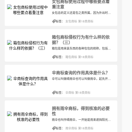
女包商标使用过程中哪些要点着
重注意
女包总的定义还是包之类所属，因为外出时候，有些需要的东西随手拿着并不是很方便，而且零零碎碎拿在手里也很容易丢失，因此能够装下这些零碎小件的物品就是包包了。那么女包商标的类别应该怎样选择呢？
标签：
女包商标
第18类商标
箱包商标侵权行为有什么样的依
据？（三）
箱包是用来装东西的各种包包的统称，包括一般的购物袋、手提包、手拿包、钱包、背包、单肩包、挎包、腰包和多种拉杆箱等。关于箱包商标所在的类别，最合适的是第几类呢？
标签：
箱包商标
第18类商标
伞商标查询的作用具体是什么？
伞可以叫做晴雨伞也可以叫做雨伞，起先开始伞的作用就是为了遮阳，后面也渐渐在雨天使用，这也就形成了一伞两用的情况。无论是晴天还是雨天，伞都能为人们阻挡一部分。关于伞商标所在的类别属于的是哪一类呢？
标签：
伞商标
第18类商标
拥有雨伞商标，得到核准的必要
性
雨伞也叫作晴雨伞，一开始是用来遮挡阳光的工具，不过后来逐渐也演变成既能遮挡阳光也能隔开雨水的工具。雨伞的前身很早就在我国古代出现，现代对其结构进行改造，更能适应当下的环境，雨伞四季都可以用而且一伞绝对能够多用。关于雨伞商标的类别，大家是否都已经有概念了呢？
标签：
雨伞商标
第18类商标