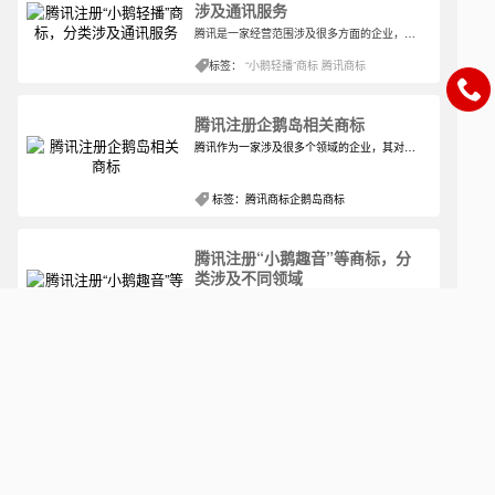
涉及通讯服务
腾讯是一家经营范围涉及很多方面的企业，现今热门的产业，腾讯几乎都有参与，而且其还把控着社交软件，这使得人们在聊天时都会记住这是腾讯的产业。社交软件真的是除了电话之外最方便的联络方式了，经历过多年的变迁仍旧历久弥新。
标签：
“小鹅轻播”商标
腾讯商标
腾讯注册企鹅岛相关商标
腾讯作为一家涉及很多个领域的企业，其对于注册商标这方面可谓是已经十分熟悉了，所以很多情况下都是很多的商标一起注册，毕竟其中有新商标，也需要有保护新商标的防御商标等。
标签：
腾讯商标
企鹅岛商标
腾讯注册“小鹅趣音”等商标，分
类涉及不同领域
腾讯旗下的产业类型一向都很丰富，所以其对于商标的认同在具有一定的警觉性，当推出新的产品或者服务之前，一定会先去商标局进行商标的注册申请，要将自己的商标先行注册在案，核准不核准的事宜可以之后再看。
标签：
“小鹅趣音”商标
腾讯商标
腾讯注册多个“王者好物”商标，
状态仍在申请中
王者荣耀相信很多人多多少少都会了解一点，就算没有玩过也会听周围的朋友说起过，不同年龄阶段的人在闲暇的时候首选的游戏恐怕就是王者，可见这款游戏真的市场很大。
标签：
“王者好物”商标
腾讯商标