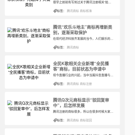
很早之前就有写到过关于腾讯注册相关“拍一拍”等商标的信息，想不过时隔一段时间，腾讯注册的这些商标就已经获得核准了。果然注册花费的时间还是比较多的，不过好在，最后商标是得到核准这样的结果，尽管有过风险，不过在对应的类别获得核准相当于是获得了法律的保护。
标签：
腾讯商标
商标核准
腾讯“欢乐斗地主”商标再增新类
别，逐渐采取保护
在现代经济科技齐发展的当今，人们娱乐的方式渐渐从线下转移到线上，很多网络游戏都深受大众的喜爱。其中，普及型比较高的《欢乐斗地主》，就是适合各种年龄阶段人们玩的网络游戏。据悉，这是腾讯移动游戏平台的首款实时对战棋牌手游，通过扑克牌来决定游戏的胜负。此外，该游戏于2008年4月发布。
标签：
腾讯商标
全民K歌相关企业新增“全民播
客”商标，目前状态为申请中
现今直播行业的兴起，当中当属抖音直播与快手直播用户流量更加显著。其中，直播带货等销量也是创造过记录的存在，所以众多的行业纷纷在各个平台开始直播，或为宣传，大多数都是销售商品。也因此，很多企业逐渐开通直播等业务。
标签：
腾讯商标
商标注册
腾讯Q次元商标显示“驳回复审
中”，后怎样发展
腾讯注册的商标很多，所以在很多时候大家还没有关注，一件商标就已经在审查中了，另一件商标就已经被驳回了。而也是因为腾讯商标注册比较频繁，驳回的商标其今后会采取怎样的做法进行挽回呢？
标签：
腾讯商标
商标驳回