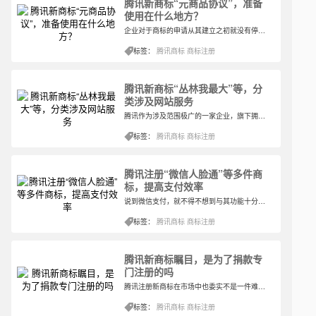
腾讯新商标“元商品协议”，准备
使用在什么地方？
企业对于商标的申请从其建立之初就没有停止过，一方面企业自身的发展需要新商标的加成，让消费者看到更多关于企业的商品以及服务，另一方面新商标的申请也是对企业的保护，就像常见的那些防御商标，虽然没有实质性的使用，但是对企业来说仍旧重要。
标签：
腾讯商标
商标注册
腾讯新商标“丛林我最大”等，分
类涉及网站服务
腾讯作为涉及范围极广的一家企业，旗下拥有众多软件，自然注册的商标以及防御商标也会及时更新。如果眼下有新的服务正要开启，也一定会先考虑商标的注册来保全整个项目并且使其受到法律的保护，因此最近，腾讯的新商标又开始了注册模式。
标签：
腾讯商标
商标注册
腾讯注册“微信人脸通”等多件商
标，提高支付效率
说到微信支付，就不得不想到与其功能十分接近的支付宝支付。作为两种在社会生活中常用的支付方式，已然齐头并进很多年，而且似乎还是井水不犯河水的状态。不过关于支付的功能，微信支付与支付宝支付都产生了多种形式。
标签：
腾讯商标
商标注册
腾讯新商标瞩目，是为了捐款专
门注册的吗
腾讯注册新商标在市场中也委实不是一件难得的事情了，因为不管是商标还是专利，在了解了知识产权的利害关系后，腾讯就对此有一种执着。其实想来也是，毕竟其旗下有很多的商品以及服务，所以要注意的一定也就更多，商标注册这几乎是常有的事，一是为保护，二是为防御。
标签：
腾讯商标
商标注册