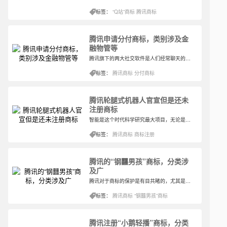
标签：
“Q站”商标
腾讯商标
腾讯申请分付商标，类别涉及金
融物管等
腾讯旗下的两大社交软件是人们经常聊天的工具，人们几乎每天都要使用QQ或者微信，不同年龄阶段的人会对两种不同的社交软件有一种倾向，而现在，其实越来越多的人是渐渐开始频繁使用起微信了。
标签：
腾讯商标
分付商标
腾讯轮腿式机器人官宣但是还未
注册商标
智能是这个时代科学研究最大项目，无论是哪一个品牌，都想着借助智能方便人们的生活以及生产，因为很多企业也都在集中企业的部分力量推进科技，尤其是涉足领域比较广的企业。
标签：
腾讯商标
商标注册
腾讯的“钢䨻男孩”商标，分类涉
及广
腾讯对于商标的保护是有目共睹的，尤其是因为其涉及的范围其实很广，无论是社交聊天工具还是视频又或者是游戏，都处在腾讯需要保护的范围之内。腾讯自身对于知识产权也十分重视，这从很多次的商标注册还有纠纷中可以看出。
标签：
腾讯商标
“钢䨻男孩”商标
腾讯注册“小鹅轻播”商标，分类