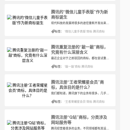
腾讯的“微信儿童手表版”作为新
商标诞生
现代科技的发展将很多的途径重新开发出来，以前的手表手机各司其职，而经过科技的改造，似乎可以将两者的功能进行串联，从而更加方便不同年龄阶段的人群进行使用。结合腾讯近期新注册的商标以及专利，似乎可以预见其发展的新功能。
标签：
“微信儿童手表版”商标
腾讯商标
腾讯重复注册的“敲一敲”商标，
究竟有什么深层含义
最近企业对于之前驳回的商标，都在尝试重复注册，为的是将这驳回的商标注册得到核准。注册一次没有通过，这可能就是企业的一次尝试，但是后面再进行第二次注册之后，那么这件商标对于企业来说其实算是比较重要的了。眼下腾讯就有这样的一件商标。
标签：
“敲一敲”商标
腾讯商标
腾讯注册“王者荣耀星会员”商
标，具体目的是什么？
我们都知道，腾讯旗下的业务有很多，几乎在各个领域都有涉及了。就连之前已经荒废了的腾讯微博，近期腾讯也开始注册新商标，目测也是要重新开启这项业务，这还真是深入到了用户会用到软件的方方面面。就是这几天，腾讯又开始注册了新商标。
标签：
“王者荣耀星会员”商标
腾讯商标
腾讯注册“Q站”商标，分类涉及
网站服务等
腾讯经营着很多的业务，不同领域都有其设置的企业，就比如社交领域的QQ以及微信，这两款社交聊天软件很早就成为人与人之间网上交流的途径，直到现在其地位也没有丝毫的改变。近期腾讯注册了新商标，猜测是与网站相关。