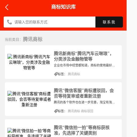
商标知识库
联系我
腾讯商标
当前类目：
腾讯新商标“腾讯汽车云琳琅”，
分类涉及金融物管等
企业在市场中经营都知道，商标的使用最好是建立在核准的基础上，这样才能正确获得法律的保护，而要是有近似的商标出现也能及时阻止其注册或使用，也能根据相关的法律对其约束或者获得相应的赔偿等。所以实际上任何商标的保护都是要从注册以及核准开始的。
标签：
腾讯商标
腾讯“微信客服”商标遭驳回，会
否等待复审或者重新注册
腾讯的各个软件也在进一步完善，淘宝有淘宝的客服，拼多多、京东等都有自己独立的客服，作为电商服务平台，这几乎是必粗具备的。更何况现在还有抖音，因为参与销售相关商标而增设了不同品牌店内的客服。所以腾讯在微信这个层面上，在增加项目的同时也完善了客服这一服务。
标签：
腾讯商标
商标驳回
腾讯“微信拍一拍”等商标获核
准，先选择了关键类别