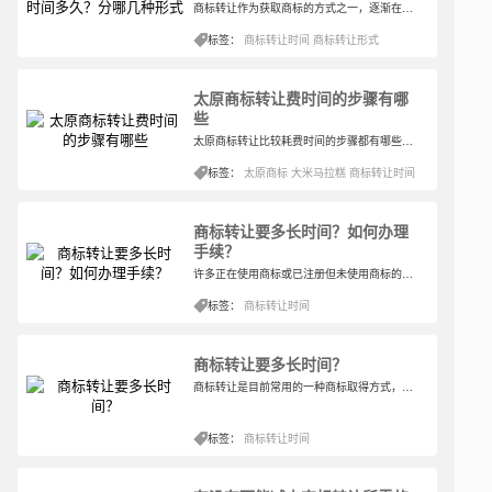
商标转让作为获取商标的方式之一，逐渐在生活中被企业所接受以及开始广泛运用在企业获取商标的过程中。商标注册所需的时间大约是一年左右，不算上中间商标有可能会被驳回的危机或者在公告期间被人异议的可能。因此企业如果想要快速获得商标在市场中拥有自己的一块阵营，商标转让着实是第一选择。
标签：
商标转让时间
商标转让形式
太原商标转让费时间的步骤有哪
些
太原商标转让比较耗费时间的步骤都有哪些呢？在进行商标转让业务的时候，一般来讲需要涉及到的时间就是半年左右的时间，当然了，半年的时间说长不长说短也不短，其实在这一段时间里面，并不是所有的步骤都非常耗费时间，其中有一些步骤是属于耗费时间比较多的，如果这些步骤能够得到精简的话
标签：
太原商标
大米马拉糕
商标转让时间
商标转让要多长时间？如何办理
手续？
许多正在使用商标或已注册但未使用商标的商标持有人对商标知识了解不多。一些人已经注册了很多商标，成为专业的商标注册人，因为他们看到商标转让能给他们带来良好的经济效益，所以盲目跟风。
标签：
商标转让时间
商标转让要多长时间？
商标转让是目前常用的一种商标取得方式，因为在企业发展过程中，对商标的需求不断增加。与其他企业资源相比，商标的性质更为特殊，因为在企业发展过程中，无论是突出新产品还是安排其他经营内容，都需要以商标为前提，
标签：
商标转让时间