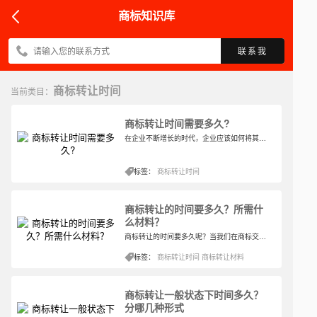
商标知识库
联系我
商标转让时间
当前类目：
商标转让时间需要多久?
在企业不断增长的时代，企业应该如何将其提供的产品或服务与其他企业提供的产品或服务区分开来，让人们知道商品或服务的来源？商标的出现很好地解决了这个问题。人们注册由文字和图形组成的商标，以获得产品的商标权，以保护他们的权利。不可避免地，有了商标注册，就会有商标转让​。现在，让我们谈谈一些关于商标转让的知识。
标签：
商标转让时间
商标转让的时间要多久？所需什
么材料？
商标转让的时间要多久呢？当我们在商标交易平台挑中了喜欢的一款商标，接下来就要进行商标转让，根据一般情况，3个月左右会下发转让受理通知书，10个月左右会下发核准转让证明。商标转让时间大致需要6-10个月左右，整个流程为申请、受理、审查、公告、核发转让证明。
标签：
商标转让时间
商标转让材料
商标转让一般状态下时间多久？
分哪几种形式