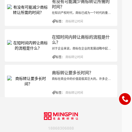
有没有可能减少商标转让所需的
时间？
在知识产权时代，商标已成为一个时代的重要标志。它不仅是其他品牌发展的基础，也是消费者识别商品来源的重要标志。因此，商标注册数量也在不断增加。但是，由于一些原因，我们知道商标注册的难度和周期不利于企业的发展，所以我们在取得相应商标时，会选择转让取得相应的商标，那么商标转让需要多
标签：
商标转让时间
在短时间内转让商标的流程是什
么？
对于企业来说，商标在企业的发展战略中起着不可替代的作用，这也是为什么很多企业的产品名称在短时间内达到了一定的知名度，其中商标的作用是不可替代的。在当今快节奏的生活中，时间对很多企业来说都是非常重要的，在一定程度上，时间就是金钱注册商标的时间可以在6-10个月左右完成。转让商标的时间比注册商标的时间短三分之一，快速转让商标流程是什么？
标签：
商标转让时间
商标转让要多长时间？
商标在商业中的价值是极其巨大的。许多企业将商标的重要性与企业发展的战略布局相比较，说明商标除了对知识产权的保护外，还起着非常重要的作用。比如，驰名商标也成为大家抢购的对象，尤其是网络上的热词，这些热词的潜在价值很高，商标转让需要多长时间。
标签：
商标转让时间
18868306888