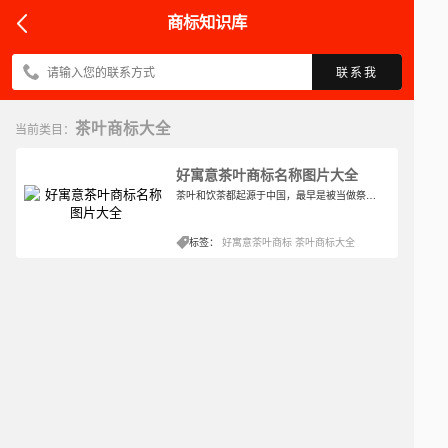
商标知识库
联系我
茶叶商标大全
当前类目：
好寓意茶叶商标名称图片大全
茶叶和饮茶都起源于中国，最早是被当做祭品使用的，直到春秋后期被作为菜肴，西汉时期发展为药用和宫廷饮料。最早发现人工种植茶叶是在浙江余姚的田螺山遗址。距今已有6000多年的历史了，依据品种和制作方式以及产品外形可分为六大类。依据季节采制又可分为春、夏、秋、冬四类茶。以各种毛茶或精制茶叶再加工形成再加茶，包括分为花茶、紧压茶、萃取茶、药用保健茶、含茶饮料等。我国还留存着“以茶代礼”的习俗，这也是企业所看中的地方，所以注册一个好寓意的茶叶商标名称是必须的。
标签：
好寓意茶叶商标
茶叶商标大全