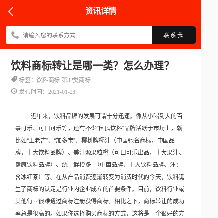
资讯详情
联系我
饮料商标转让是哪一类？怎么办理？
标签：饮料商标 第32类商标
发布时间：2021-01-28
近年来，饮料品牌的发展可谓十分迅速。像从小喝到大的百
事可乐、可口可乐等，还有不少“国民饮料”品牌活跃于市场上，就
比如“王老吉”、“加多宝”、椰树牌椰汁（中国驰名商标，中国品
牌，十大饮料品牌）、美汁源果粒橙（可口可乐出品，十大果汁、
健康饮料品牌）、统一鲜橙多 （中国品牌、十大饮料品牌、注：
含冰红茶）等。在从产品消费逐渐转变为消费时代的今天，饮料诞
生了商标的认定是行业内企业成立的首要条件。目前，饮料行业或
其他行业很难通过商标注册获得商标。相比之下，商标转让的成功
率总是很高的。如果你选择购买商标的方式，这将是一个很好的方