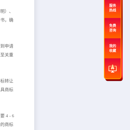
服务
热线
证明）、
请书，确
免费
咨询
收到申请
我的
收藏
程至关重
商标转让
出具商标
 - 6
谱的商标