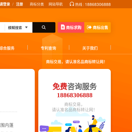
/
18868306888
请登录
注册
商标分类
网站导航
热线 :
商标求购
商标出售
综合服务
专利查询
关于我们
商标交易，请认准名品商标转让网！
免费
咨询服务
18868306888
商标交易，
请认准名品商标转让网！
范围内蓬