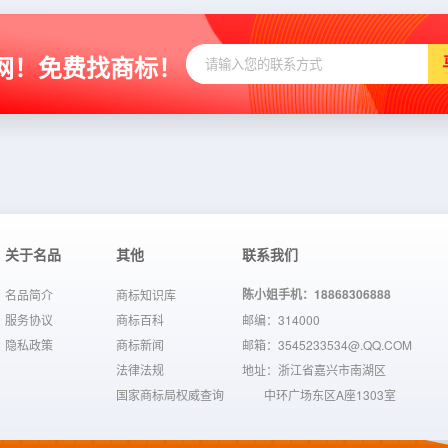
网！免费找商标！
关于名品
其他
联系我们
陈小姐手机：18868306888
名品简介
商标知识库
服务协议
商标百科
邮编：314000
隐私政策
商标新闻
邮箱：3545233534@.QQ.COM
法律法规
地址：浙江省嘉兴市南湖区
国家商标局权威查询
中环广场东区A座1303室