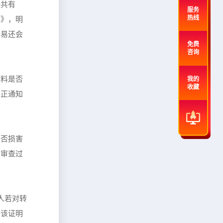
标共有
服务
热线
书》，明
交易还会
免费
咨询
材料是否
我的
收藏
补正通知
是否损害
若审查过
人若对转
，该证明