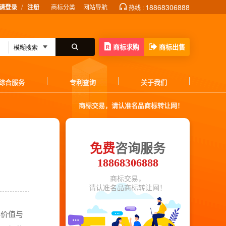
/
18868306888
请登录
注册
商标分类
网站导航
热线 :
商标求购
商标出售
综合服务
专利查询
关于我们
商标交易，请认准名品商标转让网！
免费
咨询服务
18868306888
商标交易，
请认准名品商标转让网！
牌价值与