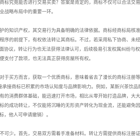
商标究竟能否进行交易买卖？答案是肯定的，商标不仅可以合法交
业战略布局中的重要一环。
护的知识产权，其交易行为具备明确的法律依据。商标经商标局核
程序的前提下，有权依法转让其商标。不过，若采用私下协商、未
书面协议，转让行为也无法获得法律认可，后续极易引发权属纠纷与
便支付了款项，也无法真正获得房屋所有权。
对于买方而言，获取一个优质商标，意味着省去了漫长的商标注册
还能直接承接商标已积累的市场认知度与品牌影响力。例如，某新兴茶饮品
有的消费群体基础，能迅速打开市场，相比从零开始打造品牌，大
标的成功转让，不仅能将沉睡的无形资产转化为现金流，还能避免
商标，他人可申请撤销）。
不可少。首先，交易双方需着手准备材料。转让方需提供商标注册