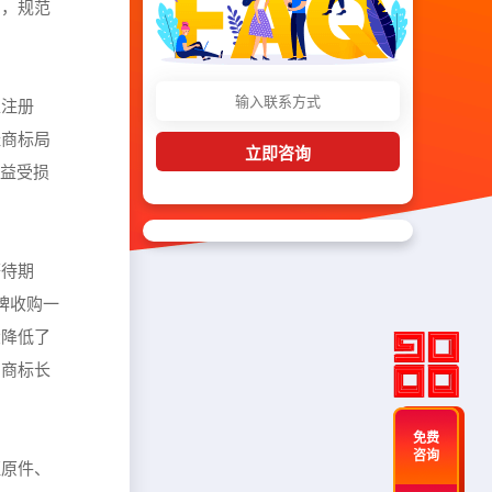
易，规范
准注册
经商标局
立即咨询
权益受损
等待期
牌收购一
大降低了
因商标长
免费
咨询
证原件、