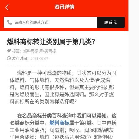
资讯详情
联系我
燃料商标转让类别属于第几类？
标签：燃料商标​ 第4类商标
发布时间：2021-06-07
燃料是一种可燃烧的物质，其状态可以分为固
体燃料、气体燃料、天然燃料以及人造/合成燃
料，燃料的形式有很多种，但是其主要的性质都
是为燃烧而生，因此算是殊途同归。那么对于燃
料商标所在的类别怎样选择呢？
在名品商标分类百科查询中我们可以得知，这
45类商标分类中，
燃料商标
属于第4类。
其中包括
工业用油和油脂；润滑剂；吸收、润湿和粘结灰
尘用合成物；燃料（包括马达用燃料）和照明材