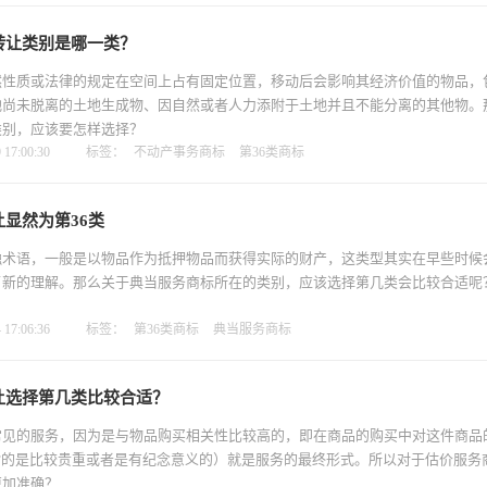
转让类别是哪一类？
然性质或法律的规定在空间上占有固定位置，移动后会影响其经济价值的物品，
地尚未脱离的土地生成物、因自然或者人力添附于土地并且不能分离的其他物。
类别，应该要怎样选择？
17:00:30
标签：
不动产事务商标
第36类商标
显然为第36类
融术语，一般是以物品作为抵押物品而获得实际的财产，这类型其实在早些时候
了新的理解。那么关于典当服务商标所在的类别，应该选择第几类会比较合适呢
17:06:36
标签：
第36类商标
典当服务商标
让选择第几类比较合适？
常见的服务，因为是与物品购买相关性比较高的，即在商品的购买中对这件商品
指的是比较贵重或者是有纪念意义的）就是服务的最终形式。所以对于估价服务
更加准确？