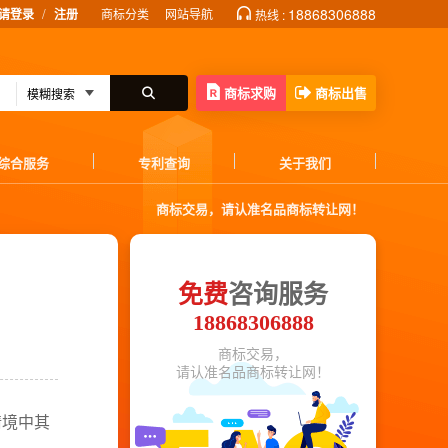
/
18868306888
请登录
注册
商标分类
网站导航
热线 :
商标求购
商标出售
综合服务
专利查询
关于我们
商标交易，请认准名品商标转让网！
免费
咨询服务
18868306888
商标交易，
请认准名品商标转让网！
情境中其