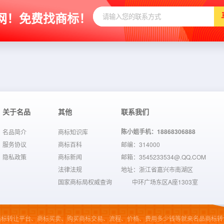
网！免费找商标！
关于名品
其他
联系我们
陈小姐手机：18868306888
名品简介
商标知识库
服务协议
商标百科
邮编：314000
隐私政策
商标新闻
邮箱：3545233534@.QQ.COM
法律法规
地址：浙江省嘉兴市南湖区
国家商标局权威查询
中环广场东区A座1303室
商标转让平台、商标买卖、购买商标交易、流程、价格、费用多少钱等就来名品商标转