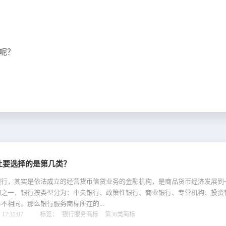
呢？
让要选择的是第几类？
银行，其实是依法成立的经营货币信贷业务的金融机构，是商品货币经济发展到
构之一，银行按类型分为：中央银行、政策性银行、商业银行、专营机构、投资
不相同。那么银行服务商标所在的...
17:32:07
标签：
银行服务商标
第36类商标