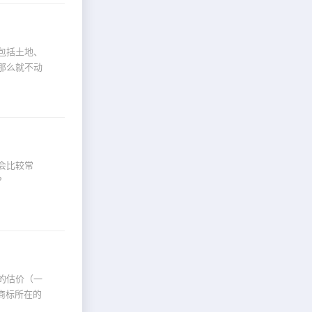
包括土地、
那么就不动
会比较常
？
的估价（一
商标所在的