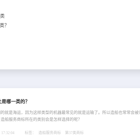
7类
类？
让是哪一类的？
到的就是海运，因为这样类型的机器最常见的就是运输了。所以造船也常常会被
，造船服务商标所在的类别会是怎样选择的呢？
17:32:04
标签：
造船服务商标
第37类商标