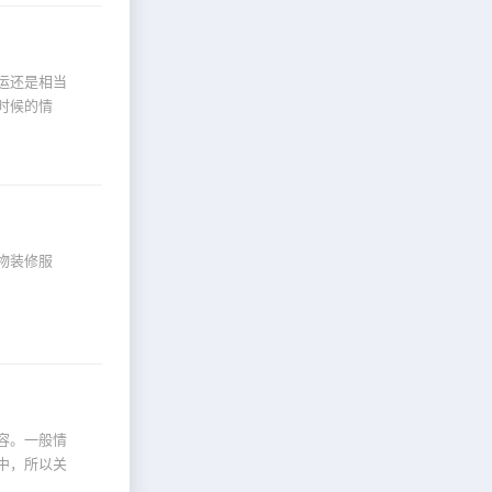
运还是相当
时候的情
物装修服
容。一般情
中，所以关