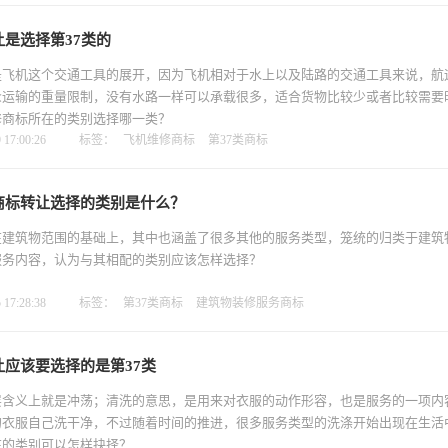
是选择第37类的
是飞机这个交通工具的展开，因为飞机相对于水上以及陆路的交通工具来说，航
众运输的重量限制，没有水路一样可以承载很多，适合货物比较少或者比较需要
修商标所在的类别选择哪一类？
17:00:26
标签：
飞机维修商标
第37类商标
商标转让选择的类别是什么？
在建筑物范围的基础上，其中也涵盖了很多其他的服务类型，笼统的归类于建筑
服务内容，认为与其相配的类别应该怎样选择？
17:28:38
标签：
第37类商标
建筑物装修服务商标
应该要选择的是第37类
层含义上就是冲荡；清洗的意思，是用来对衣服的动作形容，也是服务的一项内
的衣服自己洗干净，不过随着时间的推进，很多服务类型的洗涤开始出现在生活
在的类别可以怎样抉择？