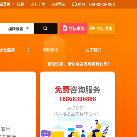
/
18868306888
请登录
注册
商标分类
网站导航
热线 :
商标求购
商标出售
综合服务
专利查询
关于我们
商标交易，请认准名品商标转让网！
免费
咨询服务
18868306888
商标交易，
请认准名品商标转让网！
在家具