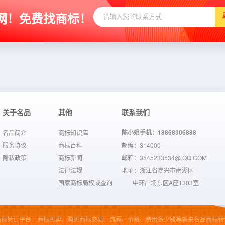
网！免费找商标！
关于名品
其他
联系我们
陈小姐手机：18868306888
名品简介
商标知识库
服务协议
商标百科
邮编：314000
隐私政策
商标新闻
邮箱：3545233534@.QQ.COM
法律法规
地址：浙江省嘉兴市南湖区
国家商标局权威查询
中环广场东区A座1303室
商标转让平台、商标买卖、购买商标交易、流程、价格、费用多少钱等就来名品商标转