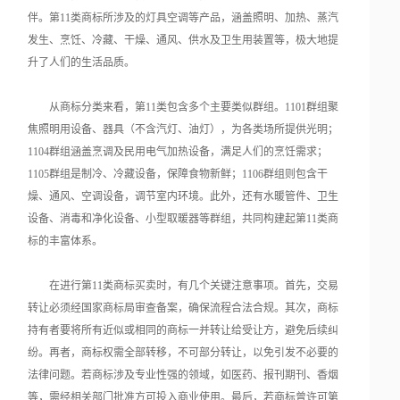
伴。第11类商标所涉及的灯具空调等产品，涵盖照明、加热、蒸汽
发生、烹饪、冷藏、干燥、通风、供水及卫生用装置等，极大地提
升了人们的生活品质。
从商标分类来看，第11类包含多个主要类似群组。1101群组聚
焦照明用设备、器具（不含汽灯、油灯），为各类场所提供光明；
1104群组涵盖烹调及民用电气加热设备，满足人们的烹饪需求；
1105群组是制冷、冷藏设备，保障食物新鲜；1106群组则包含干
燥、通风、空调设备，调节室内环境。此外，还有水暖管件、卫生
设备、消毒和净化设备、小型取暖器等群组，共同构建起第11类商
标的丰富体系。
在进行第11类商标买卖时，有几个关键注意事项。首先，交易
转让必须经国家商标局审查备案，确保流程合法合规。其次，商标
持有者要将所有近似或相同的商标一并转让给受让方，避免后续纠
纷。再者，商标权需全部转移，不可部分转让，以免引发不必要的
法律问题。若商标涉及专业性强的领域，如医药、报刊期刊、香烟
等，需经相关部门批准方可投入商业使用。最后，若商标曾许可第