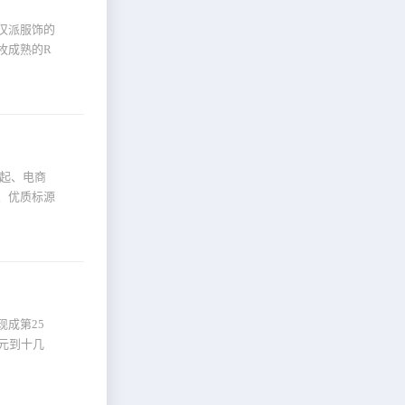
汉派服饰的
枚成熟的R
崛起、电商
、优质标源
成第25
元到十几