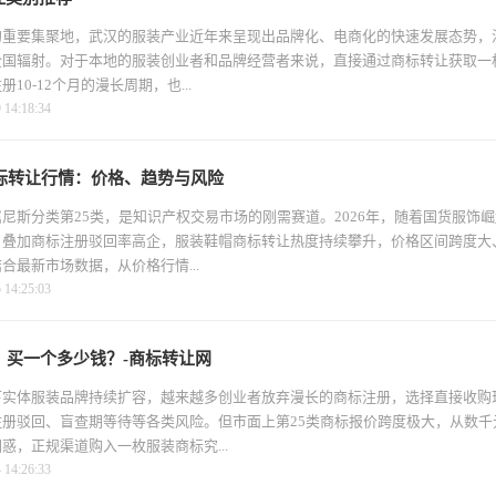
的重要集聚地，武汉的服装产业近年来呈现出品牌化、电商化的快速发展态势，
全国辐射。对于本地的服装创业者和品牌经营者来说，直接通过商标转让获取一
10-12个月的漫长周期，也...
4:18:34
商标转让行情：价格、趋势与风险
尼斯分类第25类，是知识产权交易市场的刚需赛道。2026年，随着国货服饰
，叠加商标注册驳回率高企，服装鞋帽商标转让热度持续攀升，价格区间跨度大
合最新市场数据，从价格行情...
4:25:03
：买一个多少钱？-商标转让网
实体服装品牌持续扩容，越来越多创业者放弃漫长的商标注册，选择直接收购现
册驳回、盲查期等待等各类风险。但市面上第25类商标报价跨度极大，从数千
惑，正规渠道购入一枚服装商标究...
4:26:33