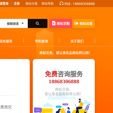
/
18868306888
请登录
注册
商标分类
网站导航
热线 :
商标求购
商标出售
综合服务
专利查询
关于我们
商标交易，请认准名品商标转让网！
免费
咨询服务
18868306888
商标交易，
请认准名品商标转让网！
买费用究