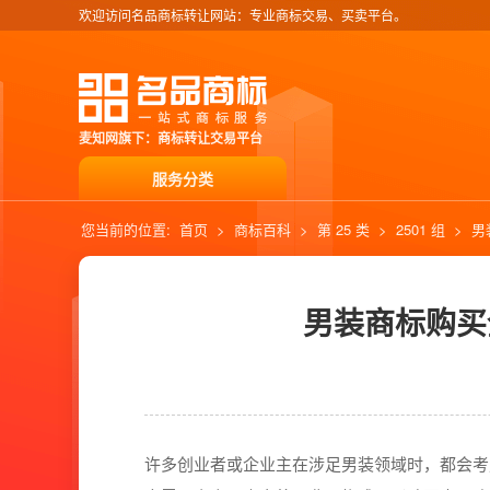
欢迎访问名品商标转让网站：专业商标交易、买卖平台。
麦知网旗下：商标转让交易平台
服务分类
您当前的位置:
首页
>
商标百科
>
第 25 类
>
2501 组
>
男
男装商标购买
许多创业者或企业主在涉足男装领域时，都会考