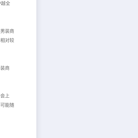
护越全
的男装商
会相对较
男装商
格会上
格可能随