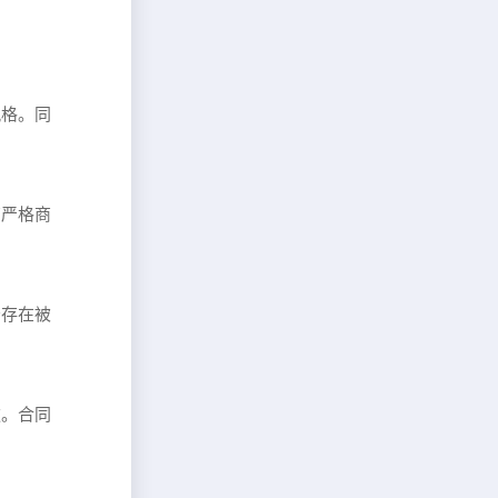
风格。同
有严格商
否存在被
款。合同