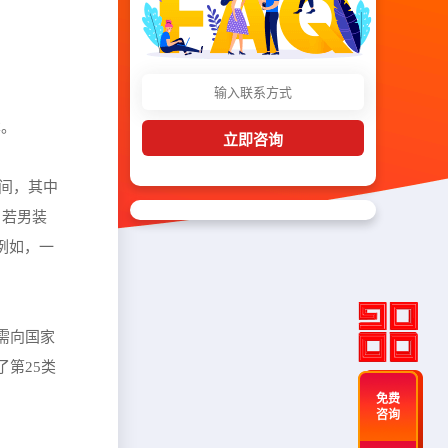
本。
立即咨询
之间，其中
。若男装
例如，一
需向国家
第25类
免费
咨询