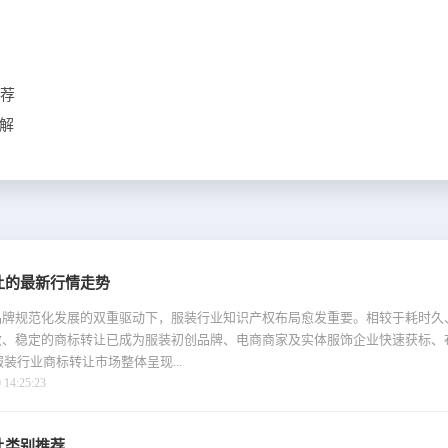
推荐
解
让的最新行情走势
品牌规范化发展的双重驱动下，服装行业知识产权布局愈发重要。相较于耗时久
效、稳定的商标转让已成为服装初创品牌、电商商家及实体服饰企业快速获标、
服装行业商标转让市场整体呈现...
4:25:23
让类别推荐