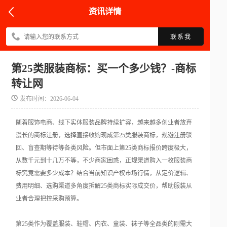
资讯详情
联系我
第25类服装商标：买一个多少钱？-商标
转让网
发布时间：2026-06-04
随着服饰电商、线下实体服装品牌持续扩容，越来越多创业者放弃
漫长的商标注册，选择直接收购现成第25类服装商标，规避注册驳
回、盲查期等待等各类风险。但市面上第25类商标报价跨度极大，
从数千元到十几万不等，不少商家困惑，正规渠道购入一枚服装商
标究竟需要多少成本？结合当前知识产权市场行情，从定价逻辑、
费用明细、选购渠道多角度拆解25类商标实际成交价，帮助服装从
业者合理把控采购预算。
第25类作为覆盖服装、鞋帽、内衣、童装、袜子等全品类的刚需大