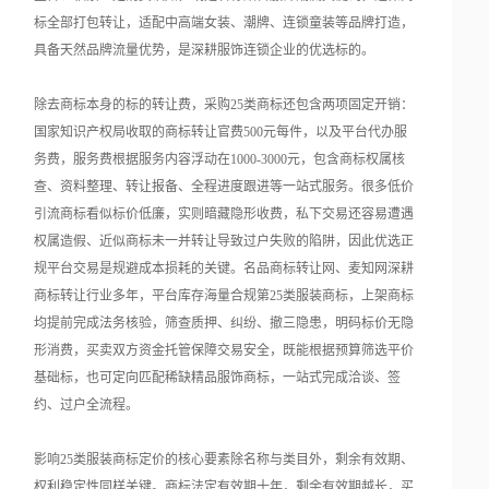
标全部打包转让，适配中高端女装、潮牌、连锁童装等品牌打造，
具备天然品牌流量优势，是深耕服饰连锁企业的优选标的。
除去商标本身的标的转让费，采购25类商标还包含两项固定开销：
国家知识产权局收取的商标转让官费500元每件，以及平台代办服
务费，服务费根据服务内容浮动在1000-3000元，包含商标权属核
查、资料整理、转让报备、全程进度跟进等一站式服务。很多低价
引流商标看似标价低廉，实则暗藏隐形收费，私下交易还容易遭遇
权属造假、近似商标未一并转让导致过户失败的陷阱，因此优选正
规平台交易是规避成本损耗的关键。名品商标转让网、麦知网深耕
商标转让行业多年，平台库存海量合规第25类服装商标，上架商标
均提前完成法务核验，筛查质押、纠纷、撤三隐患，明码标价无隐
形消费，买卖双方资金托管保障交易安全，既能根据预算筛选平价
基础标，也可定向匹配稀缺精品服饰商标，一站式完成洽谈、签
约、过户全流程。
影响25类服装商标定价的核心要素除名称与类目外，剩余有效期、
权利稳定性同样关键。商标法定有效期十年，剩余有效期越长，买