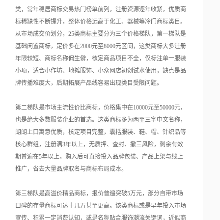
类，常年稳居商标交易热门榜单前列，注册资源逐年收紧，优质商
标稀缺性不断提升，整体价格远高于化工、器械等冷门商标类目。
从市场成交价划分，25类商标主要分为三个价格梯队，第一梯队是
基础闲置商标，定价多在2000元至8000元区间，这类商标大多注册
年限较短、商标名称偏生僻，核定商品项目不全，仅标注单一服装
小项，适合小作坊、地摊服饰、小众网店初创试水使用，缺点是品
牌传播难度大，后期拓展产品线容易出现类目受限问题。
第二梯队是市场主流性价比商标，价格集中在10000元至50000元，
也是绝大多数服装企业的首选。这类商标多为两至三字中文名称，
朗朗上口寓意优质，核定项目完整，囊括服装、鞋、帽、针织品等
核心群组，注册满3年以上，无质押、查封、撤三风险，剩余有效
期普遍在5年以上，购入后可直接投入品牌包装、产品上架与线上
推广，省去大量品牌取名与商标布局成本。
第三梯队是高溢价精品商标，报价普遍突破5万元，部分自带市场
口碑的存量商标可达十几万甚至更高。该类商标或是早年投入市场
宣传、积累一定消费认知，或是名称贴合服饰潮流关键词，近似商