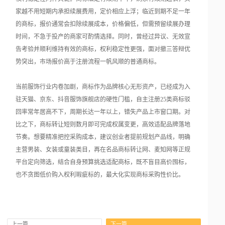
家越不用短期内承担续展费用，定价相应上浮；临近到期不足一年
的商标，报价通常会扣除续展成本，价格偏低，但需预留续展办理
时间，不急于投产的商家可酌情选择。同时，曾经过异议、无效宣
告考验并顺利维持有效的商标，权利稳定性更强，面对撤三答辩优
势突出，市场报价高于注册流程一帆风顺的普通商标。
当前服饰行业内卷加剧，商标作为品牌核心无形资产，已经成为入
驻天猫、京东、抖音服饰旗舰店的硬性门槛，自主注册25类商标驳
回率常年居高不下，周期长达一年以上，错失产品上市窗口期。对
比之下，商标转让短则数月即可完成权属变更，高效适配品牌落地
节奏。想要精准把控采购成本，建议创业者提前规划产品线，明确
主营男装、女装或童装类目，再在名品商标转让网、麦知网等正规
平台定向筛选，结合自身预算挑选适配商标，既不盲目高价囤标，
也不贪图低价购入权利瑕疵标的，最大化实现商标采购性价比。
上一篇
下一篇