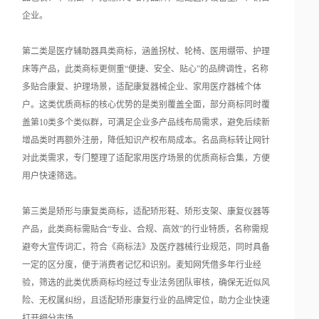
企业。
第二类是医疗辅助器具类商标，涵盖拐杖、轮椅、医用绷带、护理
床等产品，此类商标更侧重“便捷、安全、贴心”的品牌调性，名称
多贴合康复、护理场景，适配康复器械企业、家用医疗器械个体
户。这类优质商标的核心优势的是类别覆盖全面，部分商标同时覆
盖第10类多个类似群，可满足企业多产品线布局需求，避免后续新
增品类时再额外注册，降低知识产权布局成本。名品商标转让网针
对此类需求，专门整理了适配家用医疗场景的优质商标合集，方便
用户快速筛选。
第三类是矫形与康复类商标，适配矫形鞋、矫形支架、康复仪器等
产品，此类商标需贴合“专业、合规、高效”的行业特质，名称需规
避夸大宣传词汇，符合《商标法》及医疗器械行业规范，同时具备
一定的区分度，便于消费者记忆和识别。麦知网凭借多年行业经
验，筛选的此类优质商标均经过专业法务团队审核，确保无近似风
险、无权属纠纷，且适配矫形康复行业的品牌定位，助力企业快速
打开细分市场。