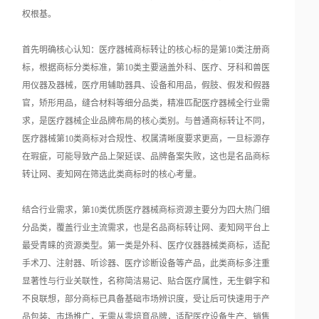
权根基。
首先明确核心认知：医疗器械商标转让的核心标的是第10类注册商
标，根据商标分类标准，第10类主要涵盖外科、医疗、牙科和兽医
用仪器及器械，医疗用辅助器具、设备和用品，假肢、假发和假器
官，矫形用品，缝合材料等细分品类，精准匹配医疗器械全行业需
求，是医疗器械企业品牌布局的核心类别。与普通商标转让不同，
医疗器械第10类商标对合规性、权属清晰度要求更高，一旦标源存
在瑕疵，可能导致产品上架延误、品牌备案失败，这也是名品商标
转让网、麦知网在筛选此类商标时的核心考量。
结合行业需求，第10类优质医疗器械商标资源主要分为四大热门细
分品类，覆盖行业主流需求，也是名品商标转让网、麦知网平台上
最受青睐的资源类型。第一类是外科、医疗仪器器械类商标，适配
手术刀、注射器、听诊器、医疗诊断设备等产品，此类商标多注重
显著性与行业关联性，名称简洁易记、贴合医疗属性，无生僻字和
不良联想，部分商标已具备基础市场辨识度，受让后可快速用于产
品包装、市场推广，无需从零培育品牌，适配医疗设备生产、销售