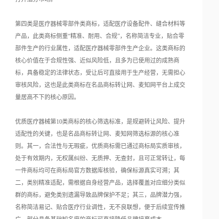
第四类是医疗器械零部件类商标，适配医疗设备配件、缝合材料等
产品，此类商标侧重“精准、耐用、合规”，名称简洁专业，贴合零
部件生产的行业属性，适配医疗器械零部件生产企业。这类商标的
核心价值在于合规性强、近似风险低，且多为已使用过的成熟商
标，具备稳定的法律状态，受让后可直接用于生产经营，无需担心
审核风险，这也是此类商标在名品商标转让网、麦知网平台上成交
量居高不下的核心原因。
优质医疗器械第10类商标的核心筛选标准，是规避转让风险、提升
适配性的关键，也是名品商标转让网、麦知网筛选标源的核心准
则。其一，合法性与无瑕疵，优质商标需已通过商标局实质审核，
处于有效期内，无权属纠纷、无质押、无查封，且可正常转让，每
一件商标均可在商标局官方数据库核验，确保标源真实可溯；其
二，类别精准适配，需根据自身经营产品，选择覆盖对应细分类似
群的商标，避免类别遗漏导致品牌保护不足；其三，品牌潜力强，
名称简洁易记、贴合医疗行业调性，无不良联想，便于后续宣传推