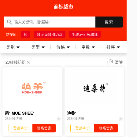
商标超市
搜索
热搜词：
纱
线,尼龙线,弹力丝
毛线,开司米,绒线
类别
类型
价格
字数
排序
23纱线纺织
|
清除
萌* MOE SHEE*
迪桑*
23纱线纺织
23纱线纺织
登录查价
联系卖家
登录查价
联系卖家