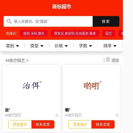
商标超市
搜索
热搜词：
医院,牙科,整形
理发店,美容院,化妆服务,桑拿
园艺
眼睛行
类别
类型
价格
字数
排序
44医疗园艺
|
清除
治*
啲*
44医疗园艺
44医疗园艺
登录查价
联系卖家
登录查价
联系卖家