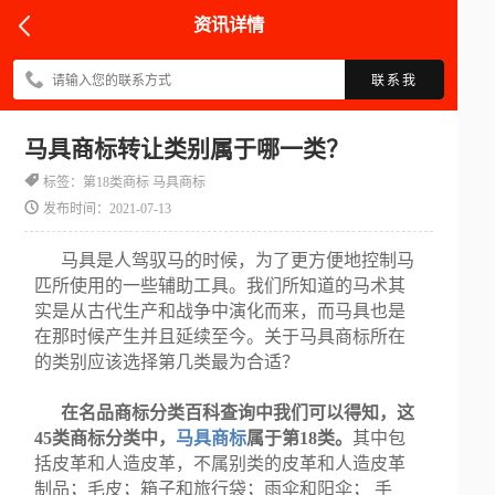
资讯详情
联系我
马具商标转让类别属于哪一类？
标签：第18类商标 马具商标
发布时间：2021-07-13
马具是人驾驭马的时候，为了更方便地控制马
匹所使用的一些辅助工具。我们所知道的马术其
实是从古代生产和战争中演化而来，而马具也是
在那时候产生并且延续至今。关于马具商标所在
的类别应该选择第几类最为合适？
在名品商标分类百科查询中我们可以得知，这
45类商标分类中，
马具商标
属于第18类。
其中包
括皮革和人造皮革，不属别类的皮革和人造皮革
制品；毛皮；箱子和旅行袋；雨伞和阳伞； 手