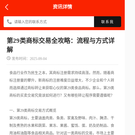
资讯详情
联系我
第29类商标交易全攻略：流程与方式详
解
发布时间：2025-09-04
食品行业作为民生之本，其商标注册需求持续高涨。然而，随着商
标注册量的攀升，新商标的注册难度日益增大，不少企业和个人转
而选择通过商标转让来获取心仪的第29类食品商标。那么，第29类
商标的买卖交易究竟该如何进行？又有哪些转让程序需要遵循呢？
一、第29类商标交易方式概览
第29类商标，主要涵盖肉类、鱼类、家禽及野味、肉汁、腌渍、干
制及煮熟的水果和蔬菜、果冻、果酱、蜜饯、蛋、奶及奶制品、食
用油和油脂等食品相关商品。针对这一类商标的交易，市场上主要