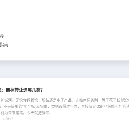
荐
指南
品：商标转让选哪几类？
的护城河。无论你做餐饮、服装还是电子产品，选错商标类别，等于花了钱却没
转让不是简单的"买个标"就完事，类别选得准不准，直接决定你的品牌能不能合
能为未来铺路。今天就把餐饮、...
4:38:17