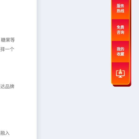
服务
热线
免费
咨询
、糖果等
选择一个
我的
收藏
传达品牌
以融入