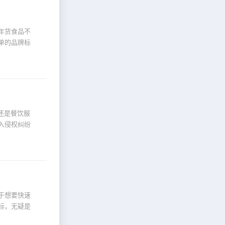
年货食品不
单的品牌标
还是餐饮服
入侵权纠纷
于想要快速
标，无疑是