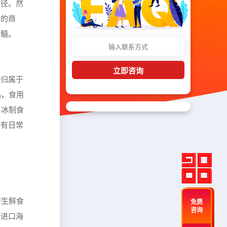
途径。然
者的商
精髓。
立即咨询
要归属于
品，食用
，冰制食
所有日常
事生鲜食
免费
咨询
端进口海