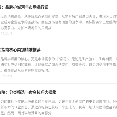
买：品牌护城河与市场通行证
一度的消费高峰。从传统糕点到创新零食，从地方特产到进口美食，琳琅满目的
，更成为企业竞争的主战场。而在这场没有硝烟的战争中，商标购买早已超越简
心竞争力、守护市场地位的关键战...
4:20:43
买指南核心类别精准推荐
品牌辨识度的核心，更是市场竞争的“护身符”。无论是生产加工、生鲜销售，
准购买对应类别的商标，才能确保品牌合法使用、有效维权，避免因类别不符陷
。很多食品从业者在购买商标时...
5:17:53
攻略：分类筛选与命名技巧大揭秘
引力的商标不仅是品牌形象的直接体现，更是企业无形资产的重要组成部分。对
牌影响力的企业而言，通过商标转让获取一个现成的、具有市场认可度的食品商
径。然而，面对琳琅满目的商标分...