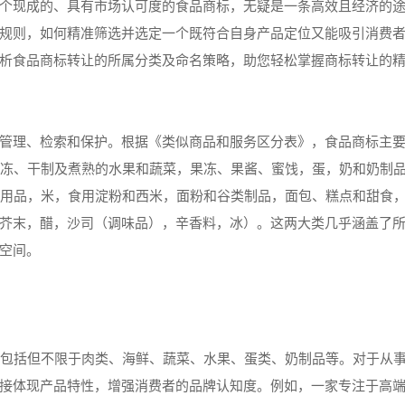
个现成的、具有市场认可度的食品商标，无疑是一条高效且经济的
规则，如何精准筛选并选定一个既符合自身产品定位又能吸引消费
析食品商标转让的所属分类及命名策略，助您轻松掌握商标转让的
管理、检索和保护。根据《类似商品和服务区分表》，食品商标主
冷冻、干制及煮熟的水果和蔬菜，果冻、果酱、蜜饯，蛋，奶和奶制
代用品，米，食用淀粉和西米，面粉和谷类制品，面包、糕点和甜食
芥末，醋，沙司（调味品），辛香料，冰）。这两大类几乎涵盖了
空间。
，包括但不限于肉类、海鲜、蔬菜、水果、蛋类、奶制品等。对于从
接体现产品特性，增强消费者的品牌认知度。例如，一家专注于高