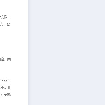
应该像一
有力，易
风险。同
，企业可
，还要兼
的分享能