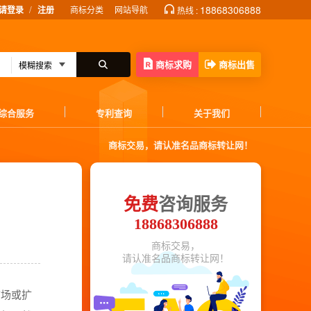
/
18868306888
请登录
注册
商标分类
网站导航
热线 :
商标求购
商标出售
综合服务
专利查询
关于我们
商标交易，请认准名品商标转让网！
免费
咨询服务
18868306888
商标交易，
请认准名品商标转让网！
市场或扩